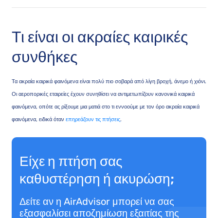
Τι είναι οι ακραίες καιρικές
συνθήκες
Τα ακραία καιρικά φαινόμενα είναι πολύ πιο σοβαρά από λίγη βροχή, άνεμο ή χιόνι.
Οι αεροπορικές εταιρείες έχουν συνηθίσει να αντιμετωπίζουν κανονικά καιρικά
φαινόμενα, οπότε ας ρίξουμε μια ματιά στο τι εννοούμε με τον όρο ακραία καιρικά
φαινόμενα, ειδικά όταν
επηρεάζουν τις πτήσεις
.
Είχε η πτήση σας
καθυστέρηση ή ακυρώση;
Δείτε αν η AirAdvisor μπορεί να σας
εξασφαλίσει αποζημίωση εξαιτίας της