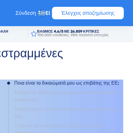
Σύνδεση
El
Έλεγχος αποζημίωσης
ΦΑΛΗ
ΒΑΘΜΟΣ 4,6/5 ΜΕ 26.859 ΚΡΙΤΙΚΕΣ
700.000 υποθέσεις, 98% ποσοστό επιτυχίας
εστραμμένες
Ποια είναι τα δικαιώματά μου ως επιβάτης της ΕΕ;
Μπορώ να λάβω αποζημίωση για κατεστραμμένες
αποσκευές;
τήσεων
Αποζημίωση για την καθυστέρηση της αποσκευής
σας
Τι γίνεται αν η αεροπορική εταιρεία χάσει τις
αποσκευές μου;