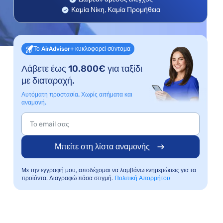
Καμία Νίκη, Καμία Προμήθεια
Το AirAdvisor+ κυκλοφορεί σύντομα
Λάβετε έως 10.800€ για ταξίδι
με διαταραχή.
Αυτόματη προστασία. Χωρίς αιτήματα και
αναμονή.
Μπείτε στη λίστα αναμονής
Με την εγγραφή μου, αποδέχομαι να λαμβάνω ενημερώσεις για τα
προϊόντα. Διαγραφώ πάσα στιγμή.
Πολιτική Απορρήτου