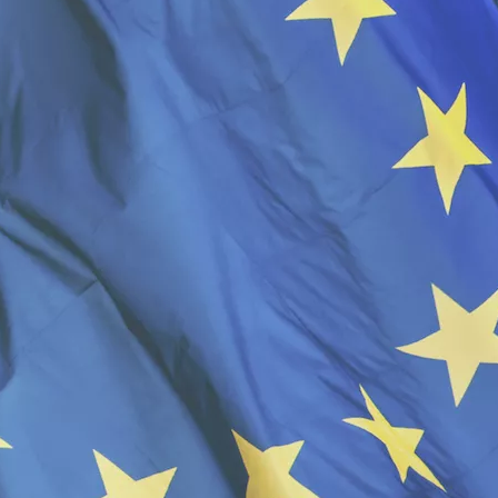
easyJet - Αποζημίωση
British Airways - Αποζημίωση