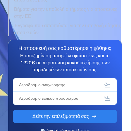
Βήματα για την υποβολή αιτήματος για αποσκευές
στην ΕΕ
Έγγραφα που απαιτούνται για την υποβολή αίτησης
αποσκευών
Η αποσκευή σας καθυστέρησε ή χάθηκε;
Η αποζημίωση μπορεί να φτάσει έως και τα
1.920€ σε περίπτωση κακοδιαχείρισης των
παραδομένων αποσκευών σας.
Δείτε την επιλεξιμότητά σας
Δωρεάν άμεσος έλεγχος