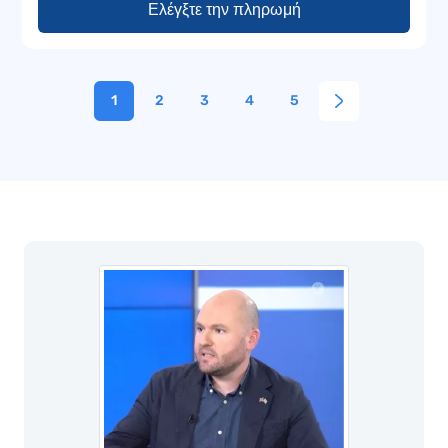
Ελέγξτε την πληρωμή
1
2
3
4
5