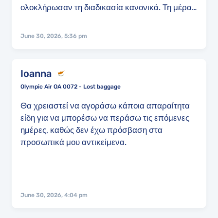
ολοκλήρωσαν τη διαδικασία κανονικά. Τη μέρα
της πτήσης όταν έφτασα στο γκισέ με
ενημέρωσαν ότι η πτήση είναι overbooked και
June 30, 2026, 5:36 pm
θα πρέπει να αναμένω ή κάποιος να μην έρθει ή
να υπάρχει ακύρωση. Αυτό δεν έγινε και τελικά
ευτυχως δέχθηκε ο πιλότος να πετάξω μαζί τους
Ioanna
στο πιλοτήριο προς αποφυγή περαιτέρω
Olympic Air OA 0072 - Lost baggage
ταλαιπωρίας. Παρά ταύτα θεωρώ απαράδεκτο
να έχεις κλείσει εισιτήριο τόσο καιρό πριν, να
Θα χρειαστεί να αγοράσω κάποια απαραίτητα
έχεις κανονίσει αυτοκίνητα,
είδη για να μπορέσω να περάσω τις επόμενες
parking,υποχρεώσεις κλπ και μέχρι τελευταία
ημέρες, καθώς δεν έχω πρόσβαση στα
στιγμή να περνάς αυτό το άγχος γιατί η
προσωπικά μου αντικείμενα.
αεροπορική κλείνει παραπάνω εισιτήρια απ' ότι
χωράει το αεροπλάνο.
June 30, 2026, 4:04 pm