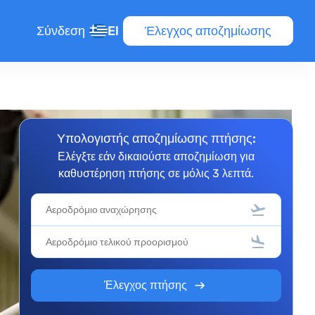
Σύνδεση
El
Έλεγχος αποζημίωσης
Υπολογιστής αποζημίωσης πτήσης:
Ελέγξτε εάν δικαιούστε αποζημίωση για
καθυστέρηση πτήσης σε μόλις 3 λεπτά.
τήσεων
Έλεγχος πτήσης