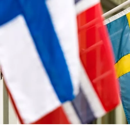
easyJet - Αποζημίωση
British Airways - Αποζημίωση