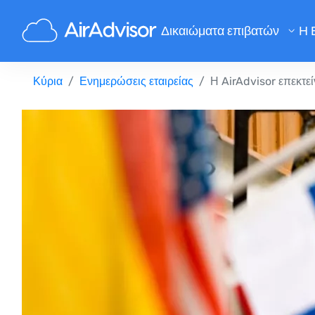
Δικαιώματα επιβατών
Η 
Υπολογισμός Αποζημίωσης Πτ
Κύρια
Ενημερώσεις εταιρείας
Η AirAdvisor επεκτεί
Αποζημίωση Καθυστέρησης Πτ
Αποζημίωση Ακύρωσης Πτήση
Αποζημίωση για Καθυστερημένε
Αποζημίωση Άρνησης Επιβίβα
Αποζημίωση Αεροπορικών Εται
Παράπονα για αεροπορικές εται
Νομοθεσία