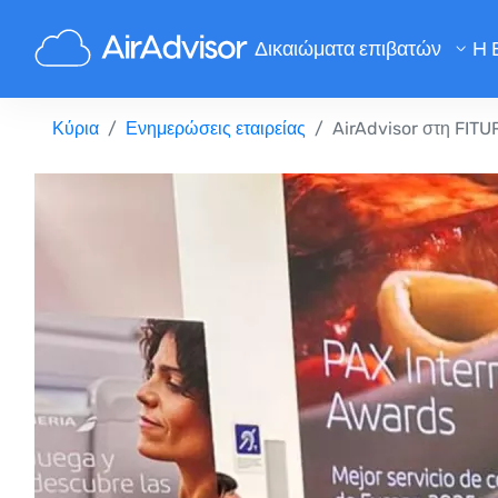
Δικαιώματα επιβατών
Η 
Υπολογισμός Αποζημίωσης Πτ
Κύρια
Ενημερώσεις εταιρείας
AirAdvisor στη FITU
Αποζημίωση Καθυστέρησης Πτ
Αποζημίωση Ακύρωσης Πτήση
Αποζημίωση για Καθυστερημένε
Αποζημίωση Άρνησης Επιβίβα
Αποζημίωση Αεροπορικών Εται
Παράπονα για αεροπορικές εται
Νομοθεσία