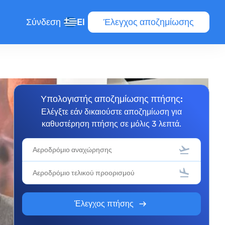
Σύνδεση
El
Έλεγχος αποζημίωσης
Υπολογιστής αποζημίωσης πτήσης:
Ελέγξτε εάν δικαιούστε αποζημίωση για
καθυστέρηση πτήσης σε μόλις 3 λεπτά.
τήσεων
Έλεγχος πτήσης