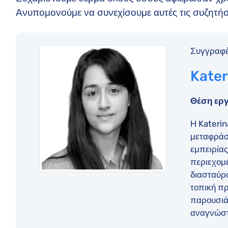
Ανυπομονούμε να συνεχίσουμε αυτές τις συζητήσ
Συγγραφέ
Kater
Θέση εργ
Η Katerin
μεταφράσ
εμπειρίας
περιεχομέ
διασταύρω
τοπική πρ
παρουσιά
αναγνώστ