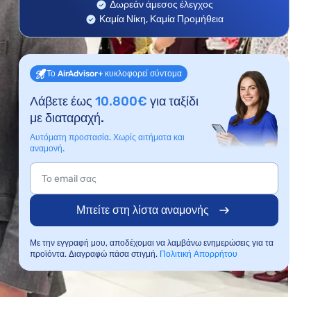
Δωρεάν άμεσος έλεγχος
Καμία Νίκη, Καμία Προμήθεια
Το AirAdvisor+ κυκλοφορεί σύντομα
Λάβετε έως
10.800€
για ταξίδι
με διαταραχή.
Αυτόματη προστασία. Χωρίς αιτήματα και
αναμονή.
Μπείτε στη λίστα αναμονής
Με την εγγραφή μου, αποδέχομαι να λαμβάνω ενημερώσεις για τα
προϊόντα. Διαγραφώ πάσα στιγμή.
Πολιτική Απορρήτου