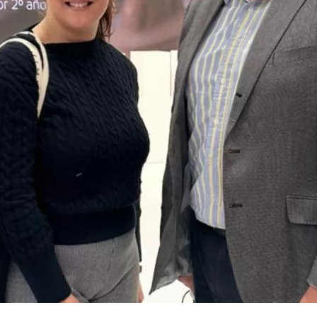
easyJet - Αποζημίωση
British Airways - Αποζημίωση