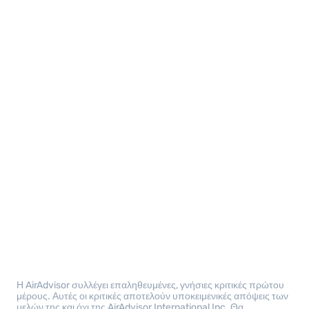
Η AirAdvisor συλλέγει επαληθευμένες, γνήσιες κριτικές πρώτου
μέρους. Αυτές οι κριτικές αποτελούν υποκειμενικές απόψεις των
μελών της και όχι της AirAdvisor International Inc. Θα