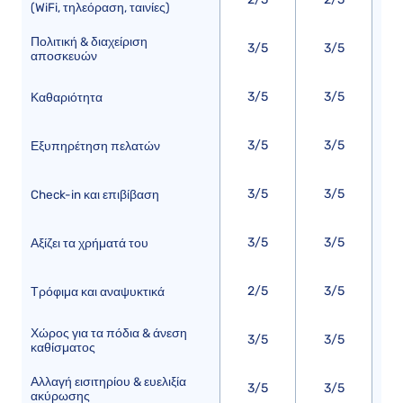
(WiFi, τηλεόραση, ταινίες)
Πολιτική & διαχείριση
3/5
3/5
αποσκευών
3/5
3/5
Καθαριότητα
3/5
3/5
Εξυπηρέτηση πελατών
3/5
3/5
Check-in και επιβίβαση
3/5
3/5
Αξίζει τα χρήματά του
2/5
3/5
Τρόφιμα και αναψυκτικά
Χώρος για τα πόδια & άνεση
3/5
3/5
καθίσματος
Αλλαγή εισιτηρίου & ευελιξία
3/5
3/5
ακύρωσης