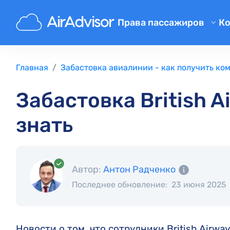
Права пассажиров
К
Компенсация за задержку р
Компенсация за отмену рей
Главная
Забастовка авиалинии - как получить к
Компенсация за проблемы с
Забастовка British A
Компенсация за отказ в пос
знать
Компенсация от авиалиний
Жалобы на авиакомпании
Забастовка в авиалинии
Автор:
Антон Радченко
Правовые нормы
Последнее обновление:
23 июня 2025
Новости о том, что сотрудники British Airwa