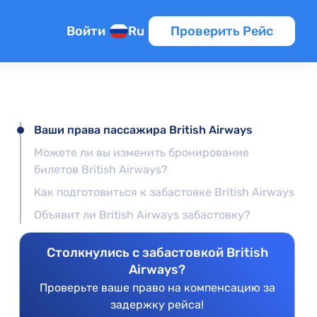
Войти
Ru
Проверить Рейс
Ваши права пассажира British Airways
Можете ли вы изменить бронирование
билетов British Airways?
Как подготовиться к забастовке British Airways
Объявит ли British Airways забастовку?
Столкнулись с забастовкой British
Airways?
Проверьте ваше право на компенсацию за
задержку рейса!