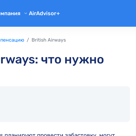
омпания
AirAdvisor+
ейса
О нас
Компенсация за пропуск стыковки
Отзывы
са
Блог
Наша команда
омпенсацию
British Airways
Кейсы пользователей
 багажом
FAQ
irways: что нужно
Новости компании
адке
Партнерская программа
Компенсация SCAT Airlines
Компенсация Air Astana
Компенсация FlyDubai
Компенсация EL AL Israel Airlines
Права пассажиров при задержке рейса
Компенсация Air Serbia
Права пассажиров в случае срыва рейсов
Компенсация LOT Polish Airlines
Компенсация по регламенту ЕС 261/2004
ys планируют провести забастовку, могут,