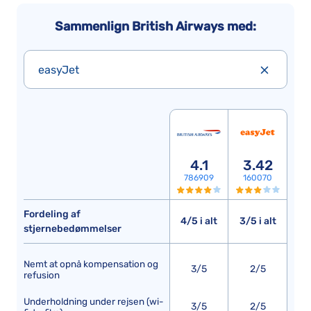
Sammenlign British Airways med:
easyJet
4.1
3.42
786909
160070
Fordeling af
4/5 i alt
3/5 i alt
stjernebedømmelser
Nemt at opnå kompensation og
3/5
2/5
refusion
Underholdning under rejsen (wi-
3/5
2/5