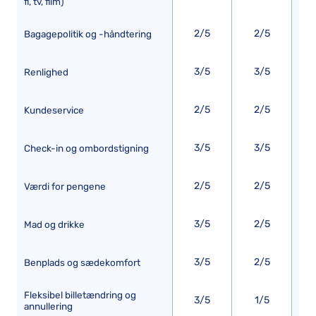
fi, tv, film)
2/5
2/5
Bagagepolitik og -håndtering
3/5
3/5
Renlighed
2/5
2/5
Kundeservice
3/5
3/5
Check-in og ombordstigning
2/5
2/5
Værdi for pengene
3/5
2/5
Mad og drikke
3/5
2/5
Benplads og sædekomfort
Fleksibel billetændring og
3/5
1/5
annullering