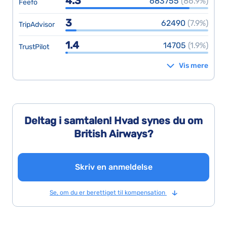
4.3
683755
(86.9%)
Feefo
3
62490
(7.9%)
TripAdvisor
1.4
14705
(1.9%)
TrustPilot
Vis mere
Deltag i samtalen! Hvad synes du om
British Airways?
Skriv en anmeldelse
Se, om du er berettiget til kompensation