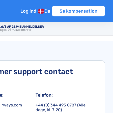
Log ind
Da
Se kompensation
,6/5 AF 26.945 ANMELDELSER
ager, 98 % succesrate
er support contact
e:
Telefon:
airways.com
+44 (0) 344 493 0787 (Alle
dage, kl. 7-20)