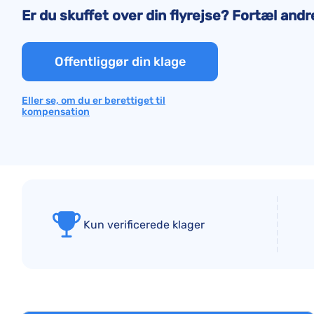
Er du skuffet over din flyrejse? Fortæl andr
Offentliggør din klage
Eller se, om du er berettiget til
kompensation
Kun verificerede klager