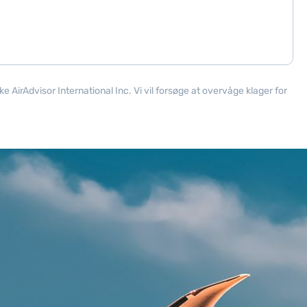
AirAdvisor International Inc. Vi vil forsøge at overvåge klager for