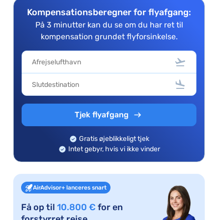
Kompensationsberegner for flyafgang:
På 3 minutter kan du se om du har ret til
kompensation grundet flyforsinkelse.
Tjek flyafgang
Gratis øjeblikkeligt tjek
Intet gebyr, hvis vi ikke vinder
AirAdvisor+ lanceres snart
Få op til
10.800 €
for en
forstyrret rejse