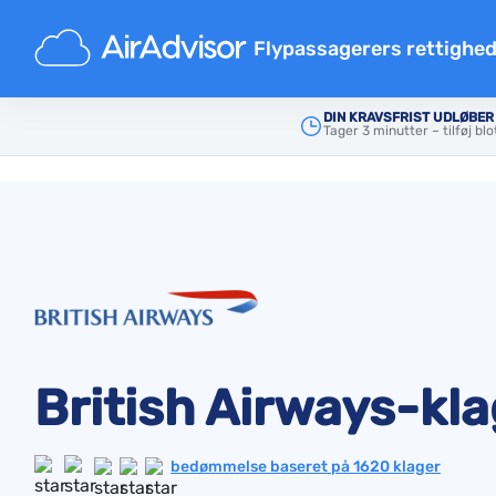
Flypassagerers rettighe
Flykompensationsberegner
DIN KRAVSFRIST UDLØBER
Tager 3 minutter – tilføj bl
Forside
Klager over flyselskaber
British Airways
Kompensation for flyforsinke
Kompensation for flyaflysnin
Erstatning for forsinket bag
Kompensation for nægtet om
Kompensation fra flyselskab
Klager over flyselskaber
Forordninger
British Airways-kl
bedømmelse baseret på 1620 klager