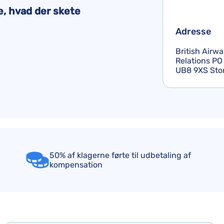
Air France-kompensation
e, hvad der skete
British Airways-kompensation
Adresse
KLM-kompensation
British Airw
Relations PO
UB8 9XS Sto
50% af klagerne førte til udbetaling af
kompensation