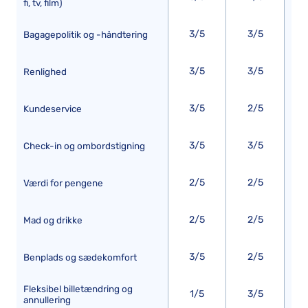
fi, tv, film)
3/5
3/5
Bagagepolitik og -håndtering
3/5
3/5
Renlighed
3/5
2/5
Kundeservice
3/5
3/5
Check-in og ombordstigning
2/5
2/5
Værdi for pengene
2/5
2/5
Mad og drikke
3/5
2/5
Benplads og sædekomfort
Fleksibel billetændring og
1/5
3/5
annullering