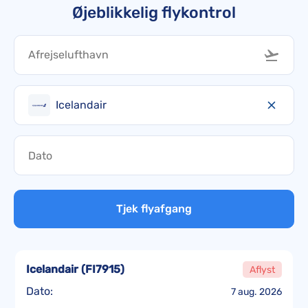
Øjeblikkelig flykontrol
Icelandair
Tjek flyafgang
Icelandair
(
FI7915
)
Aflyst
Dato:
7 aug. 2026