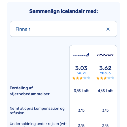
Sammenlign Icelandair med:
Finnair
3.03
3.62
14871
20386
Fordeling af
3/5 i alt
4/5 i alt
stjernebedømmelser
Nemt at opnå kompensation og
3/5
3/5
refusion
Underholdning under rejsen (wi-
3/5
2/5