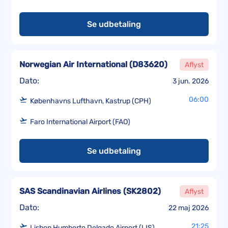
Se udbetaling
Norwegian Air International
(
D83620
)
Aflyst
Dato:
3 jun. 2026
06:00
Københavns Lufthavn, Kastrup (CPH)
Faro International Airport (FAO)
Se udbetaling
SAS Scandinavian Airlines
(
SK2802
)
Aflyst
Dato:
22 maj 2026
21:25
Lisbon Humberto Delgado Airport (LIS)