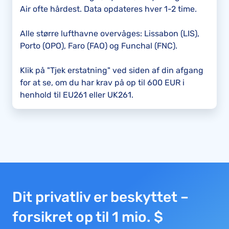
Air ofte hårdest. Data opdateres hver 1-2 time.
Alle større lufthavne overvåges: Lissabon (LIS),
Porto (OPO), Faro (FAO) og Funchal (FNC).
Klik på "Tjek erstatning" ved siden af din afgang
for at se, om du har krav på op til 600 EUR i
henhold til EU261 eller UK261.
Dit privatliv er beskyttet –
forsikret op til 1 mio. $