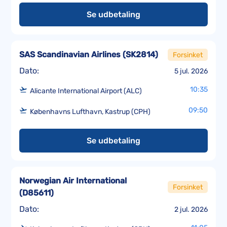
Se udbetaling
SAS Scandinavian Airlines
(
SK2814
)
Forsinket
Dato:
5 jul. 2026
10:35
Alicante International Airport (ALC)
09:50
Københavns Lufthavn, Kastrup (CPH)
Se udbetaling
Norwegian Air International
Forsinket
(
D85611
)
Dato:
2 jul. 2026