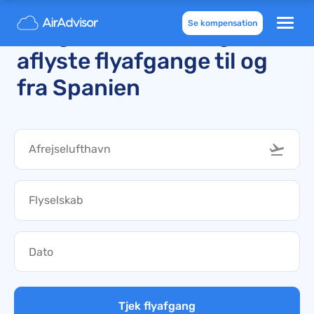
Se kompensation
Nyligt forsinkede og
aflyste flyafgange til og
fra Spanien
Tjek flyafgang