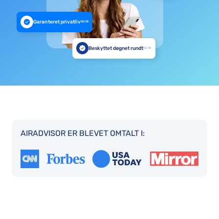
Garanteret privatliv
10:18
Beskyttet døgnet rundt
10:18
AIRADVISOR ER BLEVET OMTALT I: