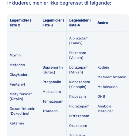
inkluderer, men er ikke begrenset til følgende:
Legemidler i
Legemidler i
Legemidler i
Andre
liste 2
liste 3
liste 4
Alprazolam
(Xanax)
Diazepam
Morfin
(Valium)
Metadon
Buprenorfin
Lorazepam
Kodein
(Butec)
(Ativan)
Oksykodon
Metylamfetamin
Pregabalin
Klonazepam
Fentanyl
(Klonopin)
Metakvalon
Midazolam
Metylfenidat
Klobazam
GHB
(Ritalin)
Temazepam
Flurazepam
Anabole
Dexamfetamin
Tramadol
steroider
(Dexedrine)
Nitrazepam
Ketamin
Oxazepam
Zolpidem