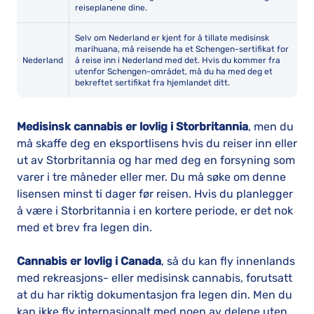
reiseplanene dine.
Selv om Nederland er kjent for å tillate medisinsk
marihuana, må reisende ha et Schengen-sertifikat for
Nederland
å reise inn i Nederland med det. Hvis du kommer fra
utenfor Schengen-området, må du ha med deg et
bekreftet sertifikat fra hjemlandet ditt.
Medisinsk cannabis er lovlig i Storbritannia
, men du
må skaffe deg en eksportlisens hvis du reiser inn eller
ut av Storbritannia og har med deg en forsyning som
varer i tre måneder eller mer. Du må søke om denne
lisensen minst ti dager før reisen. Hvis du planlegger
å være i Storbritannia i en kortere periode, er det nok
med et brev fra legen din.
Cannabis er lovlig i Canada
, så du kan fly innenlands
med rekreasjons- eller medisinsk cannabis, forutsatt
at du har riktig dokumentasjon fra legen din. Men du
kan ikke fly internasjonalt med noen av delene uten