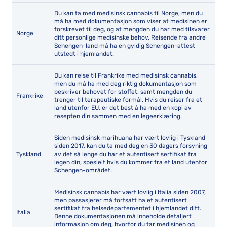
Du kan ta med medisinsk cannabis til Norge, men du
må ha med dokumentasjon som viser at medisinen er
forskrevet til deg, og at mengden du har med tilsvarer
Norge
ditt personlige medisinske behov. Reisende fra andre
Schengen-land må ha en gyldig Schengen-attest
utstedt i hjemlandet.
Du kan reise til Frankrike med medisinsk cannabis,
men du må ha med deg riktig dokumentasjon som
beskriver behovet for stoffet, samt mengden du
Frankrike
trenger til terapeutiske formål. Hvis du reiser fra et
land utenfor EU, er det best å ha med en kopi av
resepten din sammen med en legeerklæring.
Siden medisinsk marihuana har vært lovlig i Tyskland
siden 2017, kan du ta med deg en 30 dagers forsyning
Tyskland
av det så lenge du har et autentisert sertifikat fra
legen din, spesielt hvis du kommer fra et land utenfor
Schengen-området.
Medisinsk cannabis har vært lovlig i Italia siden 2007,
men passasjerer må fortsatt ha et autentisert
sertifikat fra helsedepartementet i hjemlandet ditt.
Italia
Denne dokumentasjonen må inneholde detaljert
informasjon om deg, hvorfor du tar medisinen og