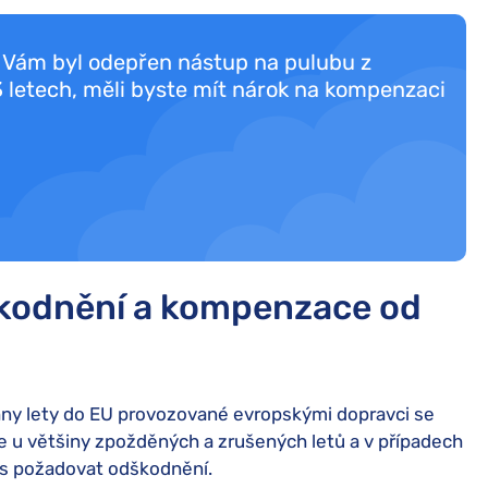
o Vám byl odepřen nástup na pulubu z
letech, měli byste mít nárok na kompenzaci
kodnění a kompenzace od
hny lety do EU provozované evropskými dopravci se
ze u většiny zpožděných a zrušených letů a v případech
es požadovat odškodnění.