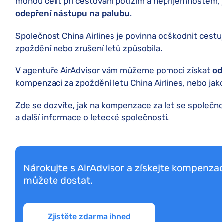
mohou čelit při cestování potížím a nepříjemnostem, 
odepření nástupu na palubu
.
Společnost China Airlines je povinna odškodnit cestuj
zpoždění nebo zrušení letů způsobila.
V agentuře AirAdvisor vám můžeme pomoci získat
od
kompenzaci za zpoždění letu China Airlines, nebo jako
Zde se dozvíte, jak na kompenzace za let se společnost
a další informace o letecké společnosti.
Nárokujte s AirAdvisor a získejte kompenzac
můžete dostat.
Zjistěte zdarma ihned