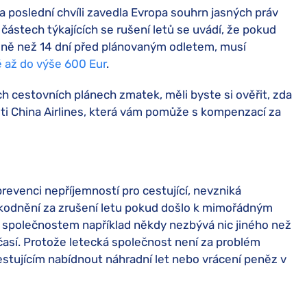
a poslední chvíli zavedla Evropa souhrn jasných práv
částech týkajících se rušení letů se uvádí, že pokud
 méně než 14 dní před plánovaným odletem, musí
 až do výše 600 Eur
.
ch cestovních plánech zmatek, měli byste si ověřit, zda
ti China Airlines, která vám pomůže s kompenzací za
revenci nepříjemností pro cestující, nevzniká
škodnění za zrušení letu pokud došlo k mimořádným
m společnostem například někdy nezbývá nic jiného než
očasí. Protože letecká společnost není za problém
stujícím nabídnout náhradní let nebo vrácení peněz v