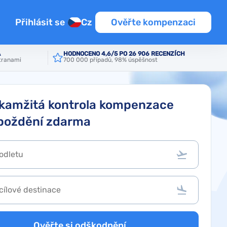
Přihlásit se
Cz
Ověřte kompenzaci
Á
HODNOCENO 4,6/5 PO 26 906 RECENZÍCH
stranami
700 000 případů, 98% úspěšnost
kamžitá kontrola kompenzace
poždění zdarma
Ověřte si odškodnění