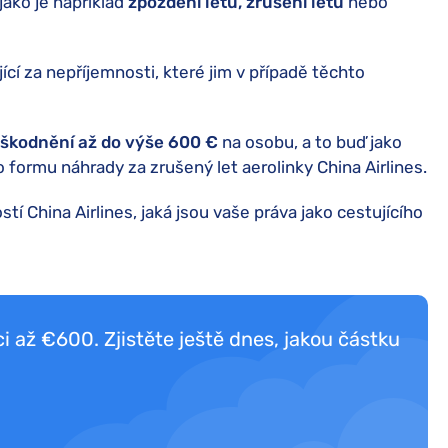
jako je například
zpoždění letu, zrušení letu
nebo
ící za nepříjemnosti, které jim v případě těchto
škodnění až do výše 600
€
na osobu, a to buď jako
 formu náhrady za zrušený let aerolinky China Airlines.
í China Airlines, jaká jsou vaše práva jako cestujícího
i až €600. Zjistěte ještě dnes, jakou částku