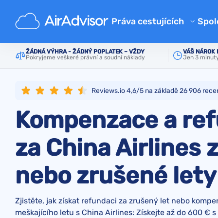
Hlavní
Aerolinky
China Airlines
Práva cestujících
Spol
O 
Kalkulačka kompenzace zpožd
ŽÁDNÁ VÝHRA - ŽÁDNÝ POPLATEK – VŽDY
VÁŠ NÁROK
Pokryjeme veškeré právní a soudní náklady
Jen 3 minuty 
Bl
Kompenzace zpožděného let
Kompenzace a refundace za z
FA
Reviews.io 4,6/5 na základě
26 906
rece
Náhrada za zpožděné nebo zt
Pa
Kompenzace a re
Kompenzace za odepřený bo
Aerolinky
za China Airlines
Stížnosti na letecké společno
nebo zrušené lety
Štrajk leteckej spoločnosti
Předpisy
Zjistěte, jak získat refundaci za zrušený let nebo kompe
meškajícího letu s China Airlines: Získejte až do 600 € s