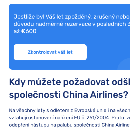
Jestliže byl Váš let zpožděný, zrušený neb
důvodu nadměrné rezervace v posledních 3 
až €600
Zkontrolovat váš let
Kdy můžete požadovat odš
společnosti China Airlines?
Na všechny lety s odletem z Evropské unie i na všec
vztahují ustanovení nařízení EU č. 261/2004. Proto l
odepření nástupu na palubu společnosti China Airlin