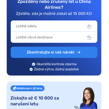
Zpožděný nebo zrušený let u China
Airlines?
Zjistěte, zda je možné získat až 15 000 Kč!
Zkontrolujte si váš nárok!
Okamžitá kontrola zdarma
Žádná výhra, žádný poplatek
AirAdvisor+ již brzy
Získejte až € 10 800 za
narušení letu