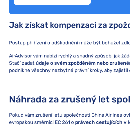
Jak získat kompenzaci za zpožd
Postup při řízení o odškodnění může být bohužel zdl
AirAdvisor vám nabízí rychlý a snadný způsob, jak žáda
Stačí zadat
údaje o svém zpožděném nebo zrušené
podnikne všechny nezbytné právní kroky, aby zajistil 
Náhrada za zrušený let spol
Pokud vám zrušení letu společnosti China Airlines ovli
evropskou směrnici EC 261 o
právech cestujících v 