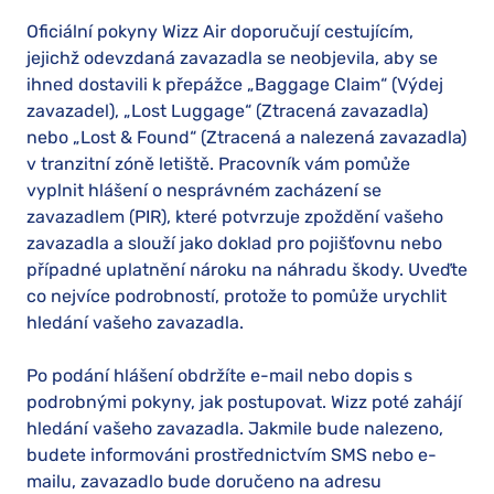
Oficiální pokyny Wizz Air doporučují cestujícím,
jejichž odevzdaná zavazadla se neobjevila, aby se
ihned dostavili k přepážce „Baggage Claim“ (Výdej
zavazadel), „Lost Luggage“ (Ztracená zavazadla)
nebo „Lost & Found“ (Ztracená a nalezená zavazadla)
v tranzitní zóně letiště. Pracovník vám pomůže
vyplnit hlášení o nesprávném zacházení se
zavazadlem (PIR), které potvrzuje zpoždění vašeho
zavazadla a slouží jako doklad pro pojišťovnu nebo
případné uplatnění nároku na náhradu škody. Uveďte
co nejvíce podrobností, protože to pomůže urychlit
hledání vašeho zavazadla.
Po podání hlášení obdržíte e-mail nebo dopis s
podrobnými pokyny, jak postupovat. Wizz poté zahájí
hledání vašeho zavazadla. Jakmile bude nalezeno,
budete informováni prostřednictvím SMS nebo e-
mailu, zavazadlo bude doručeno na adresu