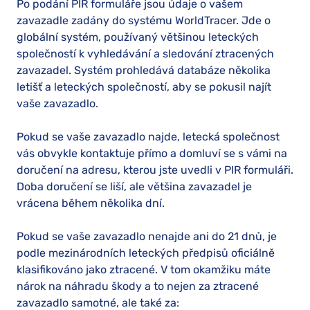
Po podání PIR formuláře jsou údaje o vašem
zavazadle zadány do systému WorldTracer. Jde o
globální systém, používaný většinou leteckých
společností k vyhledávání a sledování ztracených
zavazadel. Systém prohledává databáze několika
letišť a leteckých společností, aby se pokusil najít
vaše zavazadlo.
Pokud se vaše zavazadlo najde, letecká společnost
vás obvykle kontaktuje přímo a domluví se s vámi na
doručení na adresu, kterou jste uvedli v PIR formuláři.
Doba doručení se liší, ale většina zavazadel je
vrácena během několika dní.
Pokud se vaše zavazadlo nenajde ani do 21 dnů, je
podle mezinárodních leteckých předpisů oficiálně
klasifikováno jako ztracené. V tom okamžiku máte
nárok na náhradu škody a to nejen za ztracené
zavazadlo samotné, ale také za: