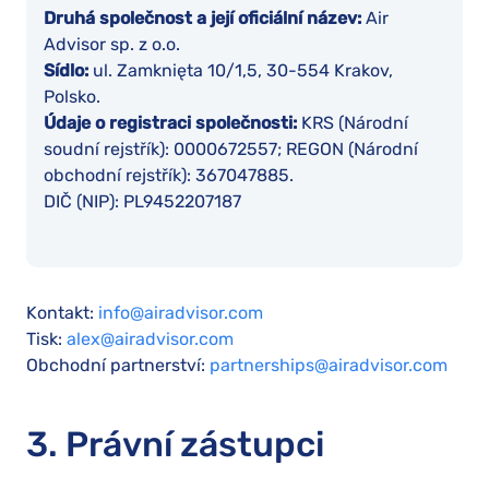
Druhá společnost a její oficiální název:
Air
Advisor sp. z o.o.
Sídlo:
ul. Zamknięta 10/1,5, 30-554 Krakov,
Polsko.
Údaje o registraci společnosti:
KRS (Národní
soudní rejstřík): 0000672557; REGON (Národní
obchodní rejstřík): 367047885.
DIČ (NIP): PL9452207187
Kontakt:
info@airadvisor.com
Tisk:
alex@airadvisor.com
Obchodní partnerství:
partnerships@airadvisor.com
3. Právní zástupci