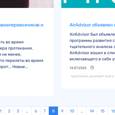
авиаперевозчиков и
AirAdvisor объявлен
AirAdvisor был объявл
программы развития ст
ть во время
тщательного анализа 
тера протекания,
AirAdvisor вошел в сп
 не менее,
включающего в себя уч
то перелеты во время
от... Новые...
14.07.2025
прочтение занимает всего 
1
2
3
…
6
7
8
9
10
…
14
15
1