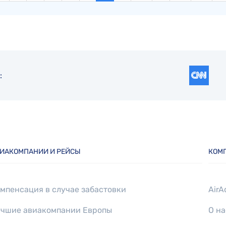
:
ИАКОМПАНИИ И РЕЙСЫ
КОМ
мпенсация в случае забастовки
AirA
чшие авиакомпании Европы
О на