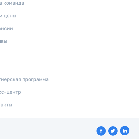
а команда
и цены
ансии
ывы
тнерская программа
сс-центр
такты