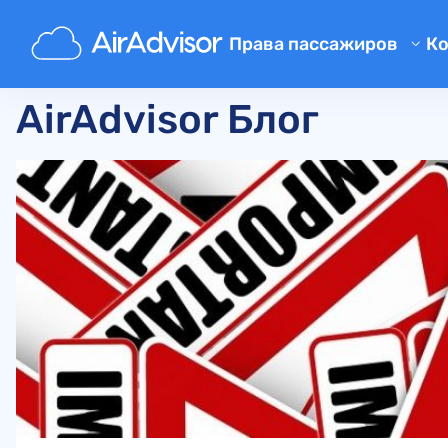
Главная
Блог
Права пассажиров
К
Компенсация за задержку р
AirAdvisor Блог
Компенсация за отмену рей
Компенсация за проблемы с
Компенсация за отказ в пос
Компенсация от авиалиний
Жалобы на авиакомпании
Забастовка в авиалинии
Правовые нормы