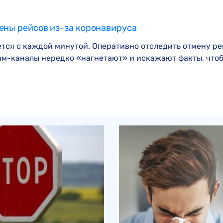
Компенсация Wizz Air
Монреальская конвенция
Компенсация HiSky
Варшавская конвенция
мены рейсов из-за коронавируса
Компенсация FlyOne
ется с каждой минутой. Оперативно отследить отмену ре
м-каналы нередко «нагнетают» и искажают факты, чтобы 
Компенсация Turkish Airlines
Компенсация easyJet