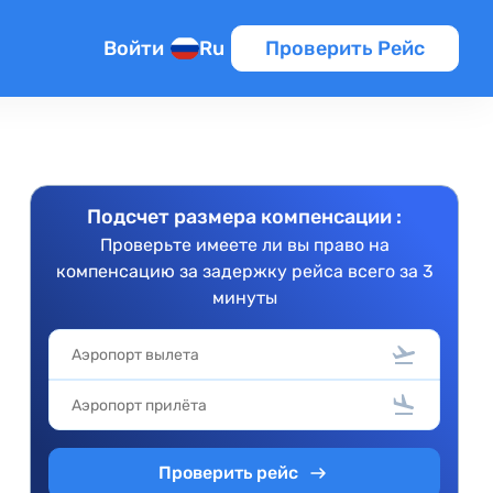
Войти
Ru
Проверить Рейс
Подсчет размера компенсации :
Проверьте имеете ли вы право на
компенсацию за задержку рейса всего за 3
минуты
Проверить рейс