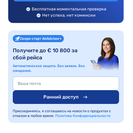
Бесплатная моментальная проверка
Нет успеха, нет коммисии
Скоро старт AirAdvisor+
Получите до € 10 800 за
сбой рейса
Автоматическая защита. Без заявок. Без
ожидания.
Ранний доступ
Присоединяясь, я соглашаюсь на новости о продуктах с
отказом в любое время.
Политика Конфиденциальности