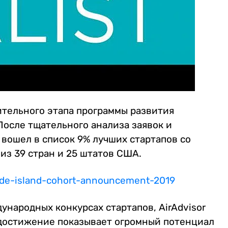
ительного этапа программы развития
 После тщательного анализа заявок и
 вошел в список 9% лучших стартапов со
из 39 стран и 25 штатов США.
ode-island-cohort-announcement-2019
народных конкурсах стартапов, AirAdvisor
о достижение показывает огромный потенциал