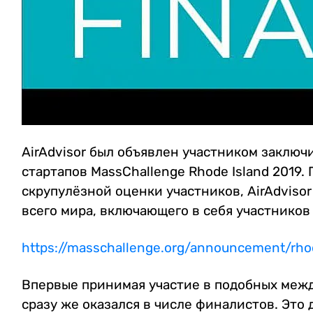
AirAdvisor был объявлен участником заключ
стартапов MassChallenge Rhode Island 2019.
скрупулёзной оценки участников, AirAdvisor
всего мира, включающего в себя участников 
https://masschallenge.org/announcement/rh
Впервые принимая участие в подобных между
сразу же оказался в числе финалистов. Эт