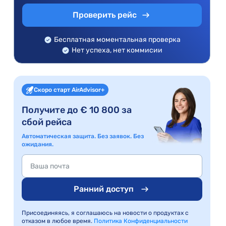
Проверить рейс
Бесплатная моментальная проверка
Нет успеха, нет коммисии
Скоро старт AirAdvisor+
Получите до € 10 800 за
сбой рейса
Автоматическая защита. Без заявок. Без
ожидания.
Ранний доступ
Присоединяясь, я соглашаюсь на новости о продуктах с
отказом в любое время.
Политика Конфиденциальности