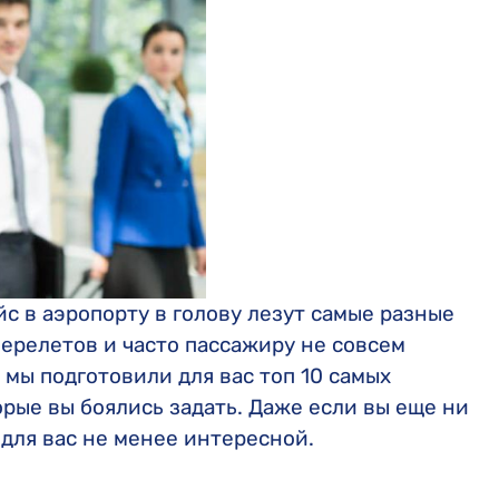
Компенсация Wizz Air
Монреальская конвенция
Компенсация HiSky
Варшавская конвенция
Компенсация FlyOne
Компенсация Turkish Airlines
Компенсация easyJet
йс в аэропорту в голову лезут самые разные
перелетов и часто пассажиру не совсем
 мы подготовили для вас топ 10 самых
рые вы боялись задать. Даже если вы еще ни
 для вас не менее интересной.