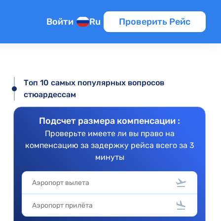
Войти
Ru
Проверить Рейс
Топ 10 самых популярных вопросов
стюардессам
Подсчет размера компенсации :
Проверьте имеете ли вы право на
компенсацию за задержку рейса всего за 3
минуты