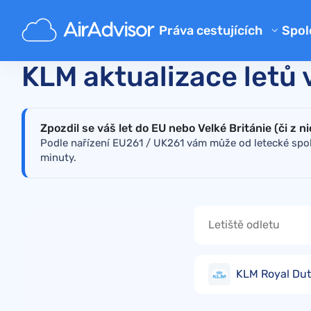
Hlavní
Kontrola aktuálního stavu zpoždění nebo zruše
Práva cestujících
Spol
O 
Kalkulačka kompenzace zpožd
KLM aktualizace letů 
Bl
Kompenzace zpožděného let
Kompenzace a refundace za z
FA
Zpozdil se váš let do EU nebo Velké Británie (či z n
Náhrada za zpožděné nebo zt
Pa
Podle nařízení EU261 / UK261 vám může od letecké spole
minuty.
Kompenzace za odepřený bo
Aerolinky
Stížnosti na letecké společno
Štrajk leteckej spoločnosti
Předpisy
KLM Royal Dut