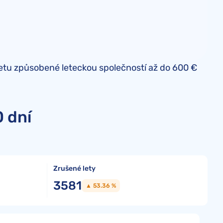
letu způsobené leteckou společností až do 600 €
0 dní
Zrušené lety
3581
▲ 53.36 %