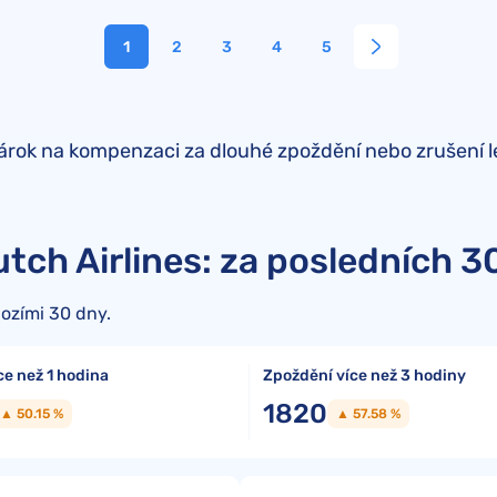
1
2
3
4
5
nárok na kompenzaci za dlouhé zpoždění nebo zrušení 
tch Airlines: za posledních 3
ozími 30 dny.
ce než 1 hodina
Zpoždění více než 3 hodiny
1820
▲ 50.15 %
▲ 57.58 %