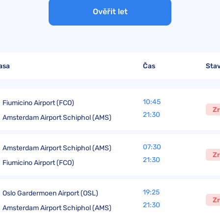
Turkish Airlines kompenzace
Varšavská úmluva
Ověřit let
easyJet kompenzace
British Airways kompenzace
KLM kompenzace
asa
Čas
Sta
Qatar Airways kompenzace
Austrian Airlines kompenzace
10:45
Fiumicino Airport (FCO)
Zr
Smartwings kompenzace
21:30
Amsterdam Airport Schiphol (AMS)
07:30
Amsterdam Airport Schiphol (AMS)
Zr
21:30
Fiumicino Airport (FCO)
19:25
Oslo Gardermoen Airport (OSL)
Zr
21:30
Amsterdam Airport Schiphol (AMS)