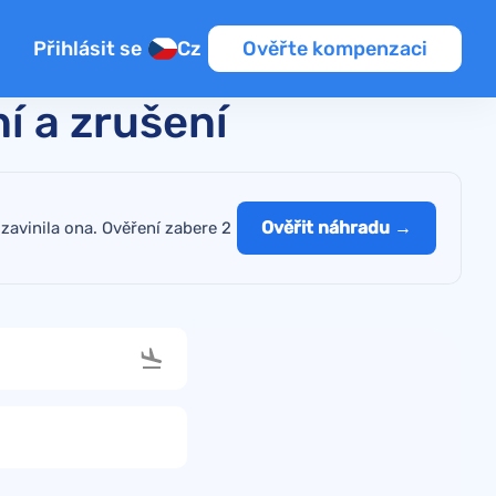
Přihlásit se
Cz
Ověřte kompenzaci
í a zrušení
Ověřit náhradu →
avinila ona. Ověření zabere 2