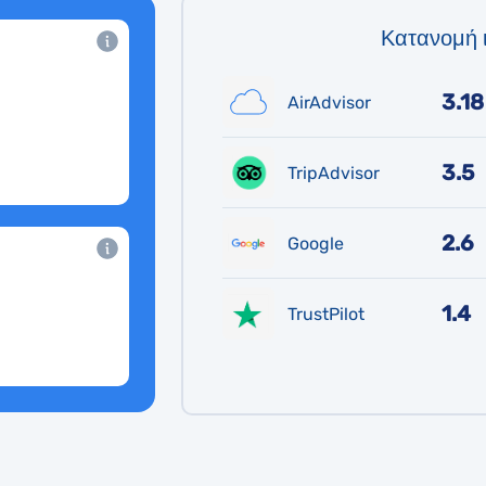
Κατανομή 
3.18
AirAdvisor
3.5
TripAdvisor
2.6
Google
1.4
TrustPilot