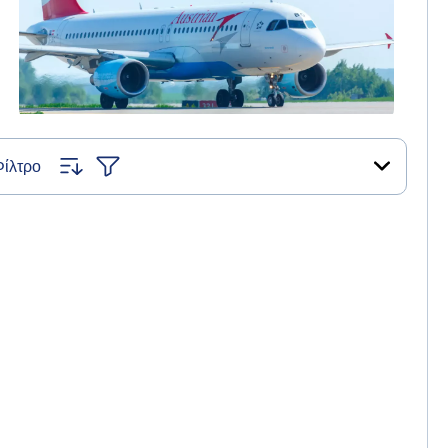
Φίλτρο