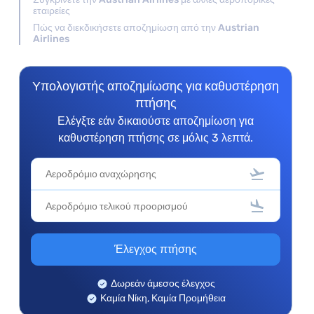
εταιρείες
Πώς να διεκδικήσετε αποζημίωση από την Austrian
Airlines
Υπολογιστής αποζημίωσης για καθυστέρηση
πτήσης
Ελέγξτε εάν δικαιούστε αποζημίωση για
καθυστέρηση πτήσης σε μόλις 3 λεπτά.
Έλεγχος πτήσης
Δωρεάν άμεσος έλεγχος
Καμία Νίκη, Καμία Προμήθεια