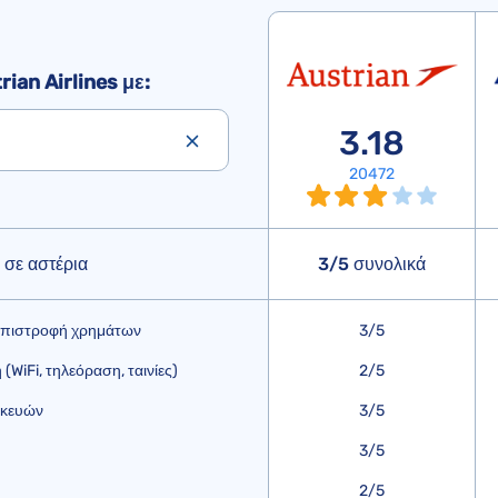
ian Airlines με:
3.18
20472
σε αστέρια
3/5 συνολικά
επιστροφή χρημάτων
3/5
WiFi, τηλεόραση, ταινίες)
2/5
σκευών
3/5
3/5
2/5