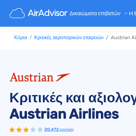
Δικαιώματα επιβατών
Η 
Υπολογισμός Αποζημίωσης Πτ
Κύρια
Κριτικές αεροπορικών εταιρειών
Austrian Ai
Αποζημίωση Καθυστέρησης Πτ
Αποζημίωση Ακύρωσης Πτήση
Αποζημίωση για Καθυστερημένε
Αποζημίωση Άρνησης Επιβίβα
Αποζημίωση Αεροπορικών Εται
Κριτικές και αξιολο
Παράπονα για αεροπορικές εται
Νομοθεσία
Austrian Airlines
20.472 κριτικές