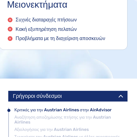
Μειονεκτήματα
Συχνές διαταραχές πτήσεων
Κακή εξυπηρέτηση πελατών
Προβλήματα με τη διαχείριση αποσκευών
Γρήγοροι σύνδεσμοι
Κριτικές για την Austrian Airlines στην AirAdvisor
Αναζήτηση αποζημίωσης πτήσης για την Austrian
Airlines
Αξιολογήσεις για την Austrian Airlines
Συγκρίνετε την Austrian Airlines με άλλες αεροπορικές