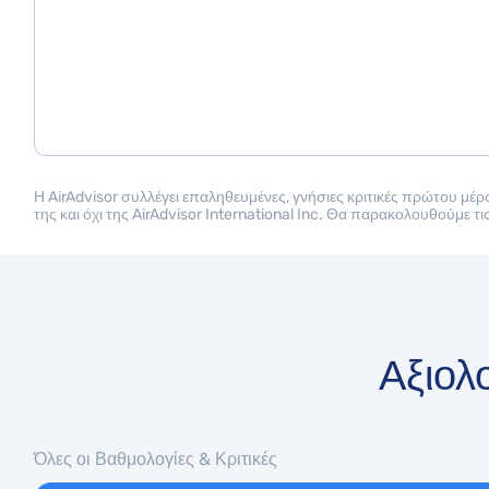
Η AirAdvisor συλλέγει επαληθευμένες, γνήσιες κριτικές πρώτου μέρ
της και όχι της AirAdvisor International Inc. Θα παρακολουθούμε τι
Αξιολ
Όλες οι Βαθμολογίες & Κριτικές