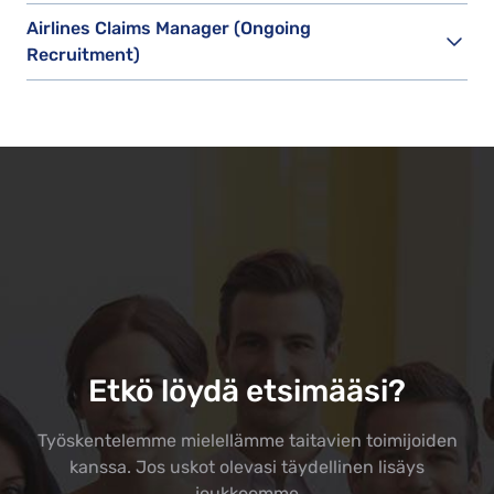
Airlines Claims Manager (Ongoing
Recruitment)
Etkö löydä etsimääsi?
Työskentelemme mielellämme taitavien toimijoiden
kanssa. Jos uskot olevasi täydellinen lisäys
joukkoomme