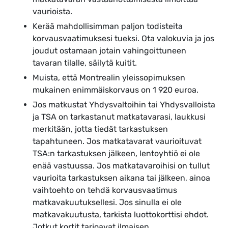
vaurioista.
Kerää mahdollisimman paljon todisteita
korvausvaatimuksesi tueksi. Ota valokuvia ja jos
joudut ostamaan jotain vahingoittuneen
tavaran tilalle, säilytä kuitit.
Muista, että Montrealin yleissopimuksen
mukainen enimmäiskorvaus on 1 920 euroa.
Jos matkustat Yhdysvaltoihin tai Yhdysvalloista
ja TSA on tarkastanut matkatavarasi, laukkusi
merkitään, jotta tiedät tarkastuksen
tapahtuneen. Jos matkatavarat vaurioituvat
TSA:n tarkastuksen jälkeen, lentoyhtiö ei ole
enää vastuussa. Jos matkatavaroihisi on tullut
vaurioita tarkastuksen aikana tai jälkeen, ainoa
vaihtoehto on tehdä korvausvaatimus
matkavakuutuksellesi. Jos sinulla ei ole
matkavakuutusta, tarkista luottokorttisi ehdot.
Jotkut kortit tarjoavat ilmaisen