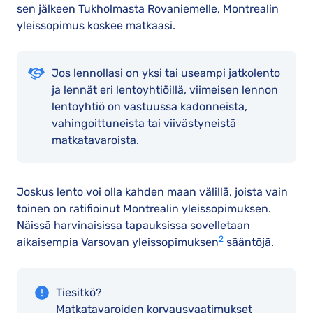
sen jälkeen Tukholmasta Rovaniemelle, Montrealin
yleissopimus koskee matkaasi.
Jos lennollasi on yksi tai useampi jatkolento
ja lennät eri lentoyhtiöillä, viimeisen lennon
lentoyhtiö on vastuussa kadonneista,
vahingoittuneista tai viivästyneistä
matkatavaroista.
Joskus lento voi olla kahden maan välillä, joista vain
toinen on ratifioinut Montrealin yleissopimuksen.
Näissä harvinaisissa tapauksissa sovelletaan
2
aikaisempia Varsovan yleissopimuksen
sääntöjä.
Tiesitkö?
Matkatavaroiden korvausvaatimukset