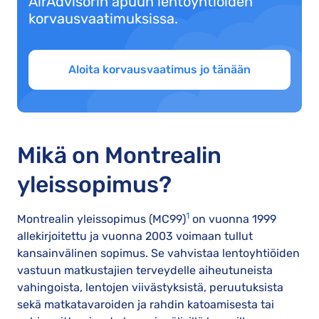
AirAdvisorin apuun lentoyhtiöiden
korvausvaatimuksissa.
Aloita korvausvaatimus jo tänään
Mikä on Montrealin
yleissopimus?
1
Montrealin yleissopimus (MC99)
on vuonna 1999
allekirjoitettu ja vuonna 2003 voimaan tullut
kansainvälinen sopimus. Se vahvistaa lentoyhtiöiden
vastuun matkustajien terveydelle aiheutuneista
vahingoista, lentojen viivästyksistä, peruutuksista
sekä matkatavaroiden ja rahdin katoamisesta tai