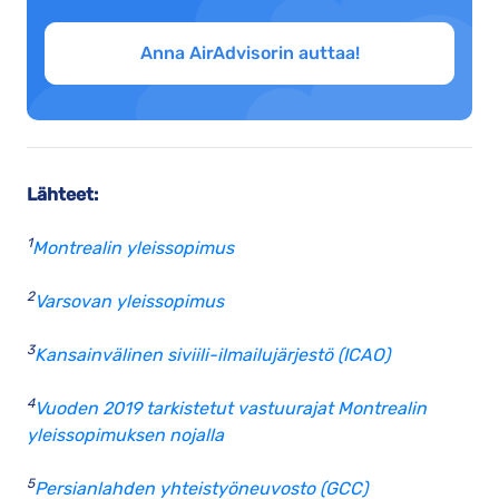
Anna AirAdvisorin auttaa!
Lähteet:
1
Montrealin yleissopimus
2
Varsovan yleissopimus
3
Kansainvälinen siviili-ilmailujärjestö (ICAO)
4
Vuoden 2019 tarkistetut vastuurajat Montrealin
yleissopimuksen nojalla
5
Persianlahden yhteistyöneuvosto (GCC)