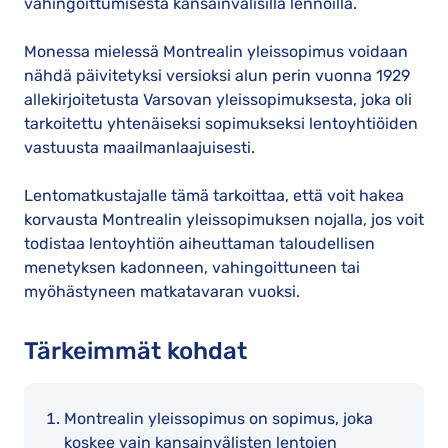
vahingoittumisesta kansainvälisillä lennoilla.
Monessa mielessä Montrealin yleissopimus voidaan
nähdä päivitetyksi versioksi alun perin vuonna 1929
allekirjoitetusta Varsovan yleissopimuksesta, joka oli
tarkoitettu yhtenäiseksi sopimukseksi lentoyhtiöiden
vastuusta maailmanlaajuisesti.
Lentomatkustajalle tämä tarkoittaa, että voit hakea
korvausta Montrealin yleissopimuksen nojalla, jos voit
todistaa lentoyhtiön aiheuttaman taloudellisen
menetyksen kadonneen, vahingoittuneen tai
myöhästyneen matkatavaran vuoksi.
Tärkeimmät kohdat
Montrealin yleissopimus on sopimus, joka
koskee vain kansainvälisten lentojen