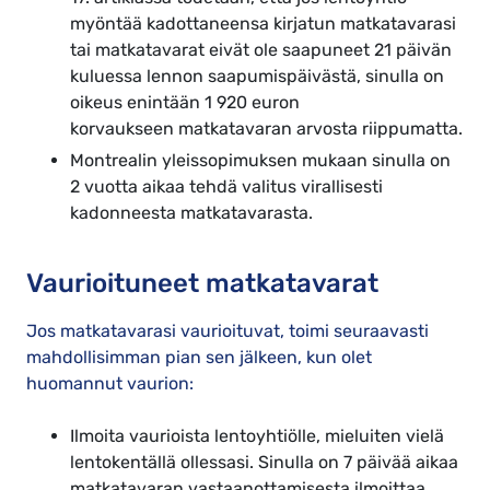
myöntää kadottaneensa kirjatun matkatavarasi
tai matkatavarat eivät ole saapuneet 21 päivän
kuluessa lennon saapumispäivästä, sinulla on
oikeus enintään 1 920 euron
korvaukseen matkatavaran arvosta riippumatta.
Montrealin yleissopimuksen mukaan sinulla on
2 vuotta aikaa tehdä valitus virallisesti
kadonneesta matkatavarasta.
Vaurioituneet matkatavarat
Jos matkatavarasi vaurioituvat, toimi seuraavasti
mahdollisimman pian sen jälkeen, kun olet
huomannut vaurion:
Ilmoita vaurioista lentoyhtiölle, mieluiten vielä
lentokentällä ollessasi. Sinulla on 7 päivää aikaa
matkatavaran vastaanottamisesta ilmoittaa