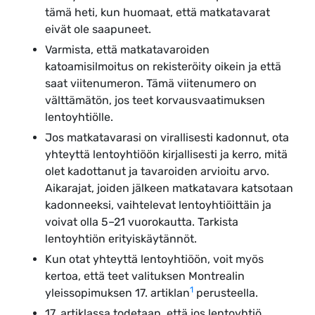
tämä heti, kun huomaat, että matkatavarat
eivät ole saapuneet.
Varmista, että matkatavaroiden
katoamisilmoitus on rekisteröity oikein ja että
saat viitenumeron. Tämä viitenumero on
välttämätön, jos teet korvausvaatimuksen
lentoyhtiölle.
Jos matkatavarasi on virallisesti kadonnut, ota
yhteyttä lentoyhtiöön kirjallisesti ja kerro, mitä
olet kadottanut ja tavaroiden arvioitu arvo.
Aikarajat, joiden jälkeen matkatavara katsotaan
kadonneeksi, vaihtelevat lentoyhtiöittäin ja
voivat olla 5–21 vuorokautta. Tarkista
lentoyhtiön erityiskäytännöt.
Kun otat yhteyttä lentoyhtiöön, voit myös
kertoa, että teet valituksen Montrealin
1
yleissopimuksen 17. artiklan
perusteella.
17. artiklassa todetaan, että jos lentoyhtiö