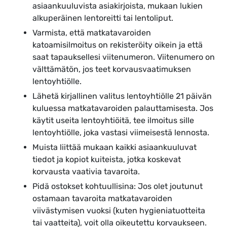
asiaankuuluvista asiakirjoista, mukaan lukien
alkuperäinen lentoreitti tai lentoliput.
Varmista, että matkatavaroiden
katoamisilmoitus on rekisteröity oikein ja että
saat tapauksellesi viitenumeron. Viitenumero on
välttämätön, jos teet korvausvaatimuksen
lentoyhtiölle.
Lähetä kirjallinen valitus lentoyhtiölle 21 päivän
kuluessa matkatavaroiden palauttamisesta. Jos
käytit useita lentoyhtiöitä, tee ilmoitus sille
lentoyhtiölle, joka vastasi viimeisestä lennosta.
Muista liittää mukaan kaikki asiaankuuluvat
tiedot ja kopiot kuiteista, jotka koskevat
korvausta vaativia tavaroita.
Pidä ostokset kohtuullisina: Jos olet joutunut
ostamaan tavaroita matkatavaroiden
viivästymisen vuoksi (kuten hygieniatuotteita
tai vaatteita), voit olla oikeutettu korvaukseen.