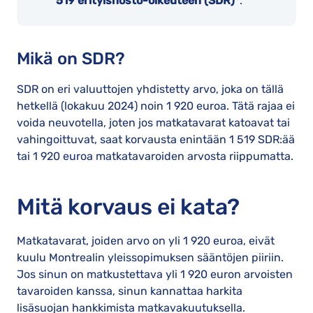
519 erityisnosto-oikeuteen (SDR)
.
Mikä on SDR?
SDR on eri valuuttojen yhdistetty arvo, joka on tällä
hetkellä (lokakuu 2024) noin 1 920 euroa. Tätä rajaa ei
voida neuvotella, joten jos matkatavarat katoavat tai
vahingoittuvat, saat korvausta enintään 1 519 SDR:ää
tai 1 920 euroa matkatavaroiden arvosta riippumatta.
Mitä korvaus ei kata?
Matkatavarat, joiden arvo on yli 1 920 euroa, eivät
kuulu Montrealin yleissopimuksen sääntöjen piiriin.
Jos sinun on matkustettava yli 1 920 euron arvoisten
tavaroiden kanssa, sinun kannattaa harkita
lisäsuojan hankkimista matkavakuutuksella.