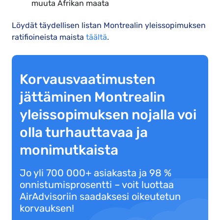
muuta Afrikan maata
Löydät täydellisen listan Montrealin yleissopimuksen
ratifioineista maista
täältä
.
Korvausvaatimusten
jättäminen Montrealin
yleissopimuksen nojalla voi
olla turhauttavaa ja
monimutkaista
Jo yli 700 000+ asiakasta ja 98 %
onnistumisprosentti – voit luottaa
AirAdvisoriin saadaksesi oikeutetun
korvauksen!