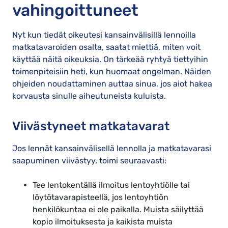
vahingoittuneet
Nyt kun tiedät oikeutesi kansainvälisillä lennoilla
matkatavaroiden osalta, saatat miettiä, miten voit
käyttää näitä oikeuksia. On tärkeää ryhtyä tiettyihin
toimenpiteisiin heti, kun huomaat ongelman. Näiden
ohjeiden noudattaminen auttaa sinua, jos aiot hakea
korvausta sinulle aiheutuneista kuluista.
Viivästyneet matkatavarat
Jos lennät kansainvälisellä lennolla ja matkatavarasi
saapuminen viivästyy, toimi seuraavasti:
Tee lentokentällä ilmoitus lentoyhtiölle tai
löytötavarapisteellä, jos lentoyhtiön
henkilökuntaa ei ole paikalla. Muista säilyttää
kopio ilmoituksesta ja kaikista muista