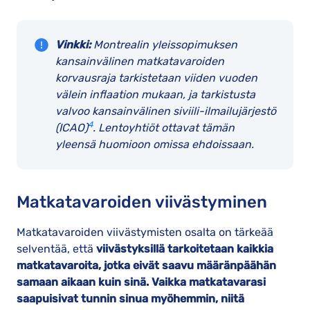
Vinkki:
Montrealin yleissopimuksen
kansainvälinen matkatavaroiden
korvausraja tarkistetaan viiden vuoden
välein inflaation mukaan, ja tarkistusta
valvoo kansainvälinen siviili-ilmailujärjestö
4
(ICAO)
. Lentoyhtiöt ottavat tämän
yleensä huomioon omissa ehdoissaan.
Matkatavaroiden viivästyminen
Matkatavaroiden viivästymisten osalta on tärkeää
selventää, että
viivästyksillä tarkoitetaan kaikkia
matkatavaroita, jotka eivät saavu määränpäähän
samaan aikaan kuin sinä. Vaikka matkatavarasi
saapuisivat tunnin sinua myöhemmin, niitä