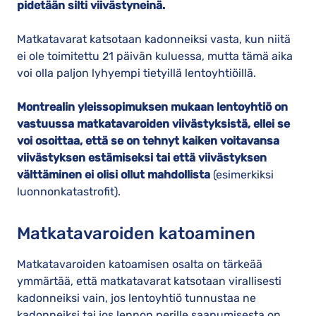
pidetään silti viivästyneinä.
Matkatavarat katsotaan kadonneiksi vasta, kun niitä
ei ole toimitettu 21 päivän kuluessa, mutta tämä aika
voi olla paljon lyhyempi tietyillä lentoyhtiöillä.
Montrealin yleissopimuksen mukaan lentoyhtiö on
vastuussa matkatavaroiden viivästyksistä, ellei se
voi osoittaa, että se on tehnyt kaiken voitavansa
viivästyksen estämiseksi tai että viivästyksen
välttäminen ei olisi ollut mahdollista
(esimerkiksi
luonnonkatastrofit).
Matkatavaroiden katoaminen
Matkatavaroiden katoamisen osalta on tärkeää
ymmärtää, että matkatavarat katsotaan virallisesti
kadonneiksi vain, jos lentoyhtiö tunnustaa ne
kadonneiksi tai jos lennon perille saapumisesta on