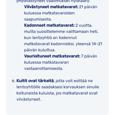
(myöhästyneet vaatimukset hylätään):
Viivästyneet matkatavarat:
21 päivän
kuluessa matkatavaroiden
saapumisesta.
Kadonneet matkatavarat:
2 vuotta,
mutta suosittelemme valittamaan heti,
kun lentoyhtiö on todennut
matkatavarat kadonneiksi, yleensä 14–21
päivän kuluttua.
Vaurioituneet matkatavarat:
7 päivän
kuluessa matkatavaran
vastaanottamisesta.
Kuitit ovat tärkeitä
, jotta voit esittää ne
lentoyhtiölle saadaksesi korvauksen sinulle
koituneista kuluista, jos matkatavarat ovat
viivästyneet.