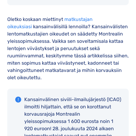
Oletko koskaan miettinyt
matkustajan
oikeuksiasi
kansainvälisillä lennoilla? Kansainvälisten
lentomatkustajien oikeudet on säädetty Montrealin
yleissopimuksessa. Vaikka sen soveltamisala kattaa
lentojen viivästykset ja peruutukset sekä
ruumiinvammat, keskitymme tässä artikkelissa siihen,
miten sopimus kattaa viivästyneet, kadonneet tai
vahingoittuneet matkatavarat ja mihin korvauksiin
olet oikeutettu.
Kansainvälinen siviili-ilmailujärjestö (ICAO)
ilmoitti hiljattain, että se on korottanut
korvausrajoja Montrealin
yleissopimuksessa 1 600 eurosta noin 1
920 euroon! 28. joulukuuta 2024 alkaen
lentomatkustajat saavat nyt enemmän