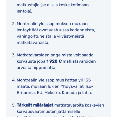
matkustajia (se ei siis koske kotimaan
lentoja).
Montrealin yleissopimuksen mukaan
lentoyhtiöt ovat vastuussa kadonneista,
vahingoittuneista ja viivästyneistä
matkatavaroista.
Matkatavaroiden ongelmista voit saada
korvausta jopa
1 920 €
matkatavaroiden
arvosta riippumatta.
Montrealin yleissopimus kattaa yli 135
maata, mukaan lukien Yhdysvallat, Iso-
Britannia, EU, Meksiko, Kanada ja Intia.
Tärkeät määräajat
matkatavaroita koskevien
korvausvaatimusten jättämiselle