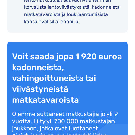
korvausta lentoviivästyksistä, kadonneista
matkatavaroista ja loukkaantumisista
kansainvälisillä lennoilla.
Voit saada jopa 1 920 euroa
kadonneista,
vahingoittuneista tai
viivästyneistä
matkatavaroista
Olemme auttaneet matkustajia jo yli 9
vuotta. Liity yli 700 000 matkustajan
joukkoon, jotka ovat luottaneet