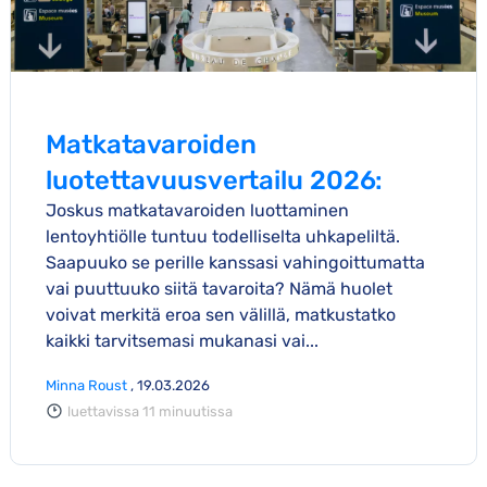
Matkatavaroiden
luotettavuusvertailu 2026:
Joskus matkatavaroiden luottaminen
Ison-Britannian ja Euroopan
lentoyhtiölle tuntuu todelliselta uhkapeliltä.
lentoyhtiöt
Saapuuko se perille kanssasi vahingoittumatta
vai puuttuuko siitä tavaroita? Nämä huolet
voivat merkitä eroa sen välillä, matkustatko
kaikki tarvitsemasi mukanasi vai...
Minna Roust
, 19.03.2026
luettavissa 11 minuutissa