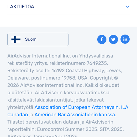
LAKITIETOA
Suomi
AirAdvisor International Inc. on Yhdysvalloissa
rekisteröity yritys, rekisterinumero 7649235.
Rekisteröity osoite: 16192 Coastal Highway, Lewes,
Delaware, postinumero 19958, USA. Copyright ©
2026 AirAdvisor International Inc. Kaikki oikeudet
pidätetään. AirAdvisorin korvausvaatimuksia
käsittelevät lakiasiantuntijat, jotka tekevät
yhteistyötä
Association of European Attorneysin
,
ILA
Canadan
ja
American Bar Associationin kanssa
.
Tilastot perustuvat alan dataan ja AirAdvisorin
raportteihin: Eurocontrol Summer 2025, SITA 2025,
AirAdvisor January–April 2026.