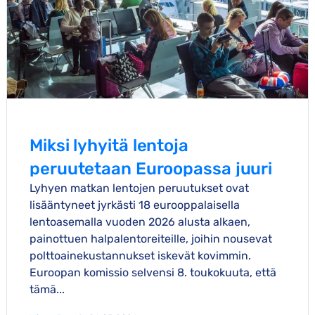
Miksi lyhyitä lentoja
peruutetaan Euroopassa juuri
Lyhyen matkan lentojen peruutukset ovat
nyt
lisääntyneet jyrkästi 18 eurooppalaisella
lentoasemalla vuoden 2026 alusta alkaen,
painottuen halpalentoreiteille, joihin nousevat
polttoainekustannukset iskevät kovimmin.
Euroopan komissio selvensi 8. toukokuuta, että
tämä...