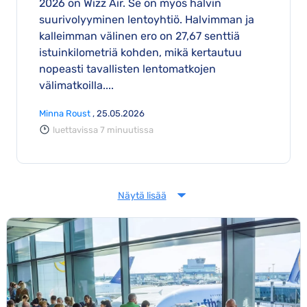
2026 on Wizz Air. Se on myös halvin
suurivolyyminen lentoyhtiö. Halvimman ja
kalleimman välinen ero on 27,67 senttiä
istuinkilometriä kohden, mikä kertautuu
nopeasti tavallisten lentomatkojen
välimatkoilla....
Minna Roust
, 25.05.2026
luettavissa 7 minuutissa
Näytä lisää