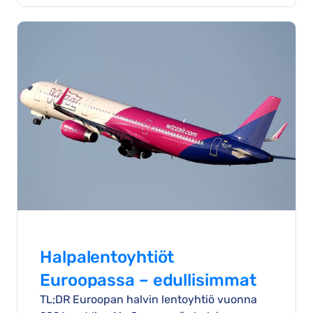
Halpalentoyhtiöt
Euroopassa – edullisimmat
TL;DR Euroopan halvin lentoyhtiö vuonna
vaihtoehdot vuodelle 2026