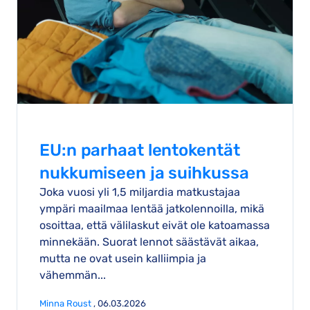
EU:n parhaat lentokentät
nukkumiseen ja suihkussa
Joka vuosi yli 1,5 miljardia matkustajaa
käymiseen
ympäri maailmaa lentää jatkolennoilla, mikä
osoittaa, että välilaskut eivät ole katoamassa
minnekään. Suorat lennot säästävät aikaa,
mutta ne ovat usein kalliimpia ja
vähemmän...
Minna Roust
, 06.03.2026