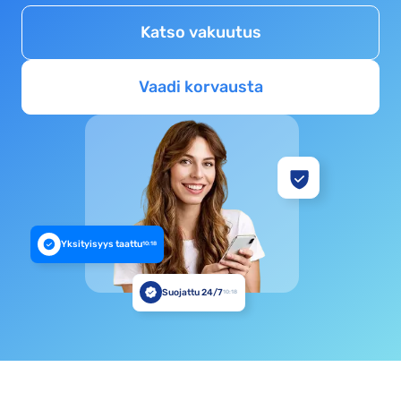
Katso vakuutus
Vaadi korvausta
Yksityisyys taattu
10:18
Suojattu 24/7
10:18