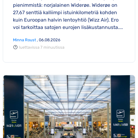
pienimmistä: norjalainen Widerøe. Widerøe on
27,67 senttiä kalliimpi istuinkilometriä kohden
kuin Euroopan halvin lentoyhtiö (Wizz Air). Ero
voi tarkoittaa satojen eurojen lisäkustannusta....
Minna Roust
, 06.08.2026
luettavissa 7 minuutissa