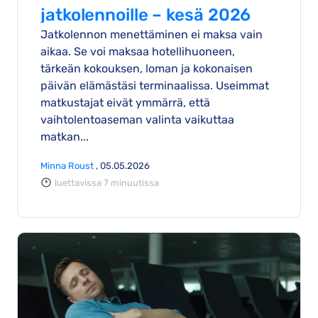
jatkolennoille – kesä 2026
Jatkolennon menettäminen ei maksa vain
aikaa. Se voi maksaa hotellihuoneen,
tärkeän kokouksen, loman ja kokonaisen
päivän elämästäsi terminaalissa. Useimmat
matkustajat eivät ymmärrä, että
vaihtolentoaseman valinta vaikuttaa
matkan...
Minna Roust
, 05.05.2026
luettavissa 7 minuutissa