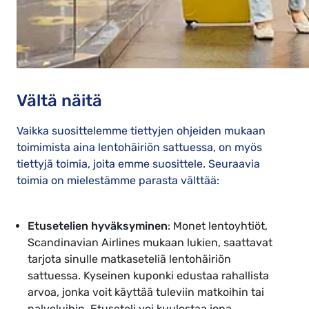
Vältä näitä
Vaikka suosittelemme tiettyjen ohjeiden mukaan
toimimista aina lentohäiriön sattuessa, on myös
tiettyjä toimia, joita emme suosittele. Seuraavia
toimia on mielestämme parasta välttää:
Etusetelien hyväksyminen
: Monet lentoyhtiöt,
Scandinavian Airlines mukaan lukien, saattavat
tarjota sinulle matkaseteliä lentohäiriön
sattuessa. Kyseinen kuponki edustaa rahallista
arvoa, jonka voit käyttää tuleviin matkoihin tai
palveluihin. Etuseteli voi kuulostaa jopa