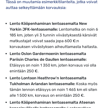
Tässä on muutamia esimerkkitilanteita, jotka voivat
auttaa selkeyttämään korvauksia:
Lento Kööpenhaminan lentoasemalta New
Yorkin JFK-lentoasemalle:
Lentomatka on noin 6
185 km, joten yli 3 tunnin viivästyksestä kärsivät
matkustajat voivat saada jopa 600 €:n
korvauksen viivästyksen aiheuttamasta haitasta.
Lento Oslon Gardermoenin lentoasemalta
Pariisin Charles de Gaullen lentoasemalle:
Etäisyys on noin 1 350 km, joten korvaus voi olla
enintään 250 €.
Lento Lontoon Heathrow'n lentoasemalta
Tukholman Arlandan lentoasemalle:
Koska myös
tämän lennon etäisyys on noin 1 465 km eli siten
alle 1 500 km, korvaus on enintään 250 €.
Lento Kööpenhaminan lentoasemalta Ateenan