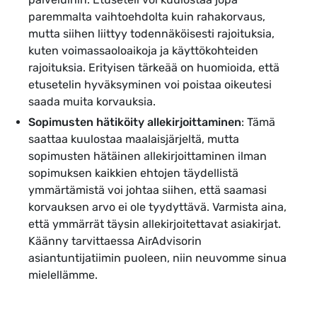
paremmalta vaihtoehdolta kuin rahakorvaus,
mutta siihen liittyy todennäköisesti rajoituksia,
kuten voimassaoloaikoja ja käyttökohteiden
rajoituksia. Erityisen tärkeää on huomioida, että
etusetelin hyväksyminen voi poistaa oikeutesi
saada muita korvauksia.
Sopimusten hätiköity allekirjoittaminen
: Tämä
saattaa kuulostaa maalaisjärjeltä, mutta
sopimusten hätäinen allekirjoittaminen ilman
sopimuksen kaikkien ehtojen täydellistä
ymmärtämistä voi johtaa siihen, että saamasi
korvauksen arvo ei ole tyydyttävä. Varmista aina,
että ymmärrät täysin allekirjoitettavat asiakirjat.
Käänny tarvittaessa AirAdvisorin
asiantuntijatiimin puoleen, niin neuvomme sinua
mielellämme.