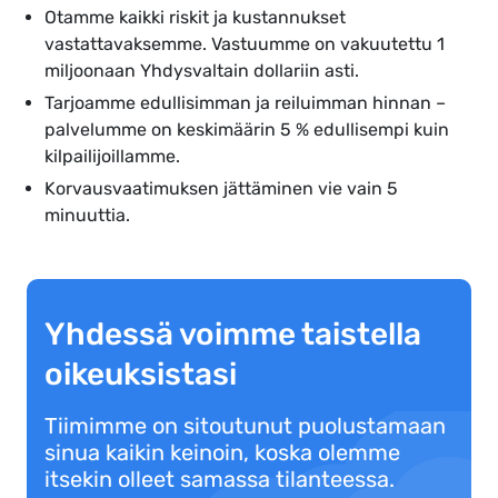
Otamme kaikki riskit ja kustannukset
vastattavaksemme. Vastuumme on vakuutettu 1
miljoonaan Yhdysvaltain dollariin asti.
Tarjoamme edullisimman ja reiluimman hinnan –
palvelumme on keskimäärin 5 % edullisempi kuin
kilpailijoillamme.
Korvausvaatimuksen jättäminen vie vain 5
minuuttia.
Yhdessä voimme taistella
oikeuksistasi
Tiimimme on sitoutunut puolustamaan
sinua kaikin keinoin, koska olemme
itsekin olleet samassa tilanteessa.