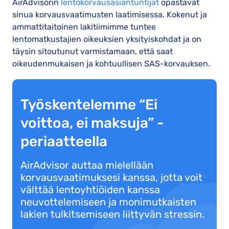
AirAdvisorin
lentokorvausasiantuntijat
opastavat
sinua korvausvaatimusten laatimisessa. Kokenut ja
ammattitaitoinen lakitiimimme tuntee
lentomatkustajien oikeuksien yksityiskohdat ja on
täysin sitoutunut varmistamaan, että saat
oikeudenmukaisen ja kohtuullisen SAS-korvauksen.
Työskentelemme “Ei
voittoa, ei maksuja” -
periaatteella
AirAdvisor auttaa mielellään
korvausvaatimuksesi kanssa, jotta voit
välttää lentoyhtiöiden kanssa
neuvottelemiseen ja monimutkaisten
lakien tulkitsemiseen liittyvän stressin.