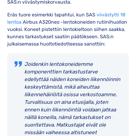
SAS:n viivästymiskorvausta.
Eräs tuore esimerkki tapahtui, kun SAS
viivästytti 18
lentoa
Airbus A320neo -lentokoneiden rutiinihuollon
vuoksi. Koneet pistettiin lentokieltoon siihen saakka,
kunnes tarkastukset saatiin päätökseen. SAS:n
julkaisemassa huoltotiedotteessa sanottiin:
Joidenkin lentokoneidemme
komponenttien tarkastustarve
edellyttää näiden koneiden liikennöinnin
keskeyttämistä, mikä aiheuttaa
liikennehäiriöitä osissa verkostoamme.
Turvallisuus on aina etusijalla, joten
ennen kuin liikennöintiä voidaan jatkaa
näillä koneilla, nämä tarkastukset on
suoritettava. Matkustajat eivät ole
missään vaiheessa altistuneet