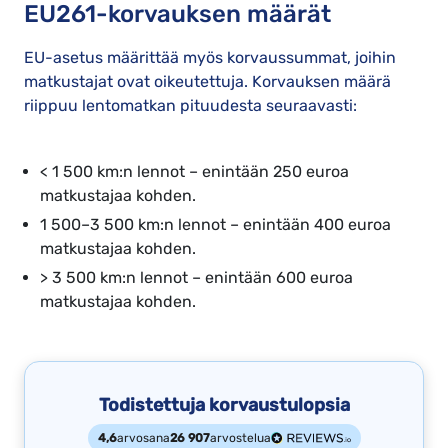
EU261-korvauksen määrät
EU-asetus määrittää myös korvaussummat, joihin
matkustajat ovat oikeutettuja. Korvauksen määrä
riippuu lentomatkan pituudesta seuraavasti:
< 1 500 km:n lennot – enintään 250 euroa
matkustajaa kohden.
1 500–3 500 km:n lennot – enintään 400 euroa
matkustajaa kohden.
> 3 500 km:n lennot – enintään 600 euroa
matkustajaa kohden.
Todistettuja korvaustulopsia
4,6
arvosana
26 907
arvostelua