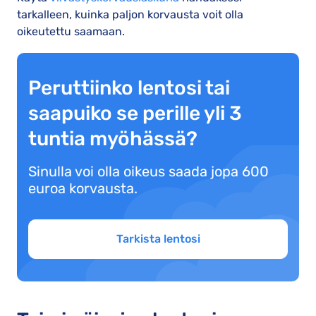
tarkalleen, kuinka paljon korvausta voit olla
oikeutettu saamaan.
Peruttiinko lentosi tai
saapuiko se perille yli 3
tuntia myöhässä?
Sinulla voi olla oikeus saada jopa 600
euroa korvausta.
Tarkista lentosi