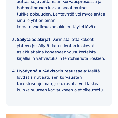
auttaa sujuvoittamaan korvausprosessia ja
hahmottamaan korvausvaatimuksesi
tukikelpoisuuden. Lentoyhtiö voi myös antaa
sinulle yhtiön oman
korvausvaatimuslomakkeen täytettäväksi.
Säilytä asiakirjat
: Varmista, että kokoat
yhteen ja säilytät kaikki lentoa koskevat
asiakirjat aina koneeseennousukorteista
kirjallisiin vahvistuksiin lentohäiriötä koskien.
Hyödynnä AirAdvisorin resursseja
: Meiltä
löydät ainutlaatuisen korvausten
tarkistusohjelman, jonka avulla voit laskea,
kuinka suureen korvaukseen olet oikeutettu.