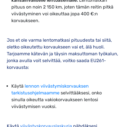
kansainväliselle lentoasemalle:
Lentomatkan
pituus on noin 2 150 km, joten tämän reitin pitkä
viivästyminen voi oikeuttaa jopa 400 €:n
korvaukseen.
Jos et ole varma lentomatkasi pituudesta tai siitä,
oletko oikeutettu korvaukseen vai et, älä huoli.
Tarjoamme kätevän ja täysin maksuttoman työkalun,
jonka avulla voit selvittää, voitko saada EU261-
korvausta:
Käytä
lennon viivästymiskorvauksen
tarkistusohjelmaamme
selvittääksesi, onko
sinulla oikeutta vakiokorvaukseen lentosi
viivästymisen vuoksi.
Käytä
viivästyskorvauslaskuria
nähdäksesi