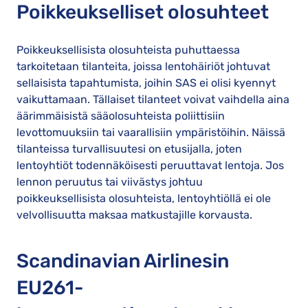
Poikkeukselliset olosuhteet
Poikkeuksellisista olosuhteista puhuttaessa
tarkoitetaan tilanteita, joissa lentohäiriöt johtuvat
sellaisista tapahtumista, joihin SAS ei olisi kyennyt
vaikuttamaan. Tällaiset tilanteet voivat vaihdella aina
äärimmäisistä sääolosuhteista poliittisiin
levottomuuksiin tai vaarallisiin ympäristöihin. Näissä
tilanteissa turvallisuutesi on etusijalla, joten
lentoyhtiöt todennäköisesti peruuttavat lentoja. Jos
lennon peruutus tai viivästys johtuu
poikkeuksellisista olosuhteista, lentoyhtiöllä ei ole
velvollisuutta maksaa matkustajille korvausta.
Scandinavian Airlinesin
EU261-