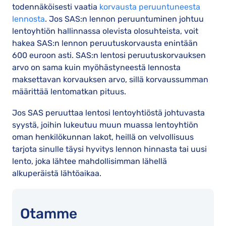
todennäköisesti vaatia
korvausta peruuntuneesta
lennosta
. Jos SAS:n lennon peruuntuminen johtuu
lentoyhtiön hallinnassa olevista olosuhteista, voit
hakea SAS:n lennon peruutuskorvausta enintään
600 euroon asti. SAS:n lentosi peruutuskorvauksen
arvo on sama kuin myöhästyneestä lennosta
maksettavan korvauksen arvo, sillä korvaussumman
määrittää lentomatkan pituus.
Jos SAS peruuttaa lentosi lentoyhtiöstä johtuvasta
syystä, joihin lukeutuu muun muassa lentoyhtiön
oman henkilökunnan lakot, heillä on velvollisuus
tarjota sinulle täysi hyvitys lennon hinnasta tai uusi
lento, joka lähtee mahdollisimman lähellä
alkuperäistä lähtöaikaa.
Otamme