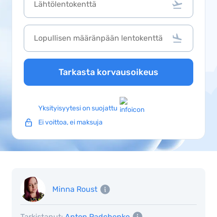
Tarkasta korvausoikeus
Yksityisyytesi on suojattu
Ei voittoa, ei maksuja
Minna Roust
Tarkistanut:
Anton Radchenko