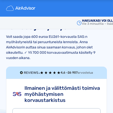
Viivästyneen tai
peruuntuneen SAS-lennon
HAKUAIKASI VOI O
Vie 3 minuuttia – lisä
korvaus ja hyvitys
Voit saada jopa 600 euroa EU261-korvausta SAS:n
myöhästyneistä tai peruuntuneista lennoista. Anna
AirAdvisorin auttaa sinua saamaan korvaus, johon olet
oikeutettu. ✓ Yli 700 000 korvausvaatimusta käsitelty 9
vuoden aikana.
4,6 -
26 907
arvostelua
Ilmainen ja välittömästi toimiva
myöhästymisen
korvaustarkistus