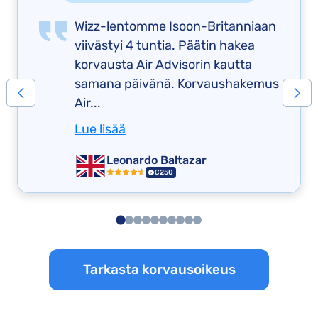
Wizz-lentomme Isoon-Britanniaan
viivästyi 4 tuntia. Päätin hakea
korvausta Air Advisorin kautta
samana päivänä. Korvaushakemus
Air...
Lue lisää
Leonardo Baltazar
€250
Tarkasta korvausoikeus