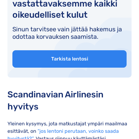
vastattavaksemme kaikki
oikeudelliset kulut
Sinun tarvitsee vain jättää hakemus ja
odottaa korvauksen saamista.
Tarkista lentosi
Scandinavian Airlinesin
hyvitys
Yleinen kysymys, jota matkustajat ympäri maailmaa
esittävät, on
”jos lentoni perutaan, voinko saada
hyvitystä?”
. Vastaus riippuu käyttämästäsi