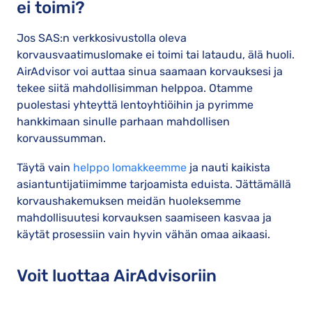
ei toimi?
Jos SAS:n verkkosivustolla oleva
korvausvaatimuslomake ei toimi tai lataudu, älä huoli.
AirAdvisor voi auttaa sinua saamaan korvauksesi ja
tekee siitä mahdollisimman helppoa. Otamme
puolestasi yhteyttä lentoyhtiöihin ja pyrimme
hankkimaan sinulle parhaan mahdollisen
korvaussumman.
Täytä vain
helppo lomakkeemme
ja nauti kaikista
asiantuntijatiimimme tarjoamista eduista. Jättämällä
korvaushakemuksen meidän huoleksemme
mahdollisuutesi korvauksen saamiseen kasvaa ja
käytät prosessiin vain hyvin vähän omaa aikaasi.
Voit luottaa AirAdvisoriin