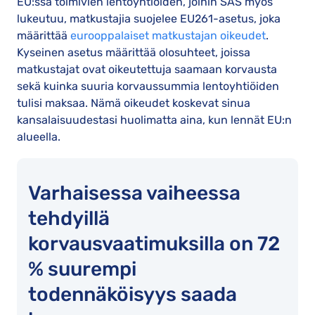
EU:ssa toimivien lentoyhtiöiden, joihin SAS myös
lukeutuu, matkustajia suojelee EU261-asetus, joka
määrittää
eurooppalaiset matkustajan oikeudet
.
Kyseinen asetus määrittää olosuhteet, joissa
matkustajat ovat oikeutettuja saamaan korvausta
sekä kuinka suuria korvaussummia lentoyhtiöiden
tulisi maksaa. Nämä oikeudet koskevat sinua
kansalaisuudestasi huolimatta aina, kun lennät EU:n
alueella.
Varhaisessa vaiheessa
tehdyillä
korvausvaatimuksilla on 72
% suurempi
todennäköisyys saada