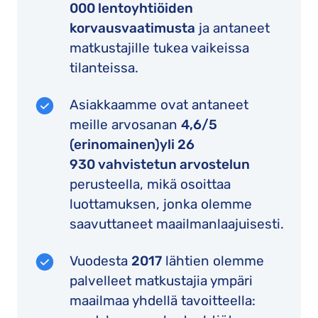
000 lentoyhtiöiden
korvausvaatimusta
ja antaneet
matkustajille tukea vaikeissa
tilanteissa.
Asiakkaamme ovat antaneet
meille arvosanan
4,6
/5
(erinomainen)
yli 26
930 vahvistetun arvostelun
perusteella, mikä osoittaa
luottamuksen, jonka olemme
saavuttaneet maailmanlaajuisesti.
Vuodesta
2017
lähtien olemme
palvelleet matkustajia ympäri
maailmaa yhdellä tavoitteella: