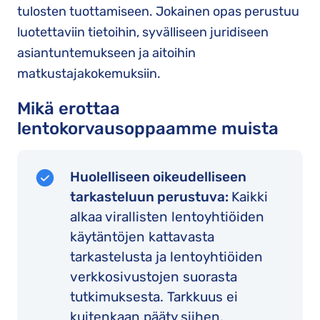
tulosten tuottamiseen. Jokainen opas perustuu
luotettaviin tietoihin, syvälliseen juridiseen
asiantuntemukseen ja aitoihin
matkustajakokemuksiin.
Mikä erottaa
lentokorvausoppaamme muista
Huolelliseen oikeudelliseen
tarkasteluun perustuva:
Kaikki
alkaa virallisten lentoyhtiöiden
käytäntöjen kattavasta
tarkastelusta ja lentoyhtiöiden
verkkosivustojen suorasta
tutkimuksesta. Tarkkuus ei
kuitenkaan pääty siihen.