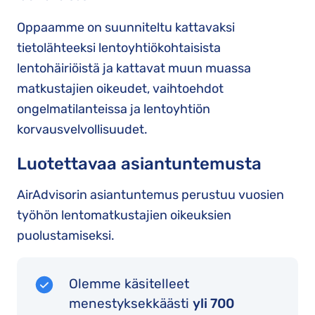
Oppaamme on suunniteltu kattavaksi
tietolähteeksi lentoyhtiökohtaisista
lentohäiriöistä ja kattavat muun muassa
matkustajien oikeudet, vaihtoehdot
ongelmatilanteissa ja lentoyhtiön
korvausvelvollisuudet.
Luotettavaa asiantuntemusta
AirAdvisorin asiantuntemus perustuu vuosien
työhön lentomatkustajien oikeuksien
puolustamiseksi.
Olemme käsitelleet
menestyksekkäästi
yli 700