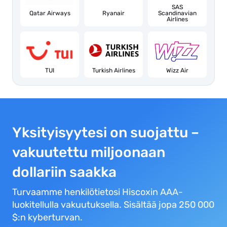
SAS
Qatar Airways
Ryanair
Scandinavian
Airlines
TUI
Turkish Airlines
Wizz Air
Yksityisyytesi on suojattu –
vakuutettu miljoonaan
dollariin saakka
Turvaamme henkilötietosi Hiscoxin AAA-
luokitellulla vakuutuksella. Sisältää jopa 250 000
$:n kyberturvan.