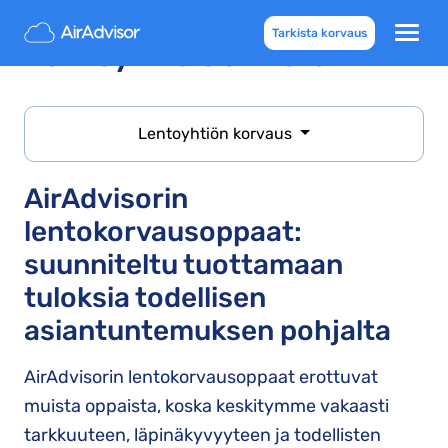
Tarkista korvaus
Lentoyhtiöiden lista
Lentoyhtiön korvaus
AirAdvisorin
lentokorvausoppaat:
suunniteltu tuottamaan
tuloksia todellisen
asiantuntemuksen pohjalta
AirAdvisorin lentokorvausoppaat erottuvat
muista oppaista, koska keskitymme vakaasti
tarkkuuteen, läpinäkyvyyteen ja todellisten