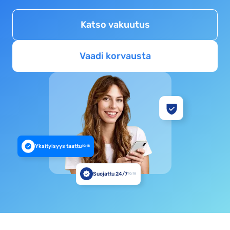
Katso vakuutus
Vaadi korvausta
Yksityisyys taattu
10:18
Suojattu 24/7
10:18