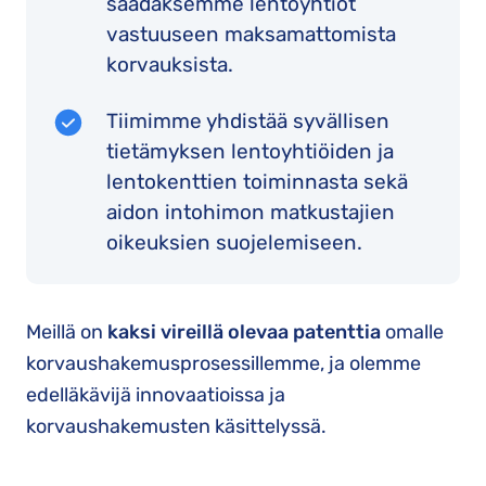
saadaksemme lentoyhtiöt
vastuuseen maksamattomista
korvauksista.
Tiimimme yhdistää syvällisen
tietämyksen lentoyhtiöiden ja
lentokenttien toiminnasta sekä
aidon intohimon matkustajien
oikeuksien suojelemiseen.
Meillä on
kaksi vireillä olevaa patenttia
omalle
korvaushakemusprosessillemme, ja olemme
edelläkävijä innovaatioissa ja
korvaushakemusten käsittelyssä.