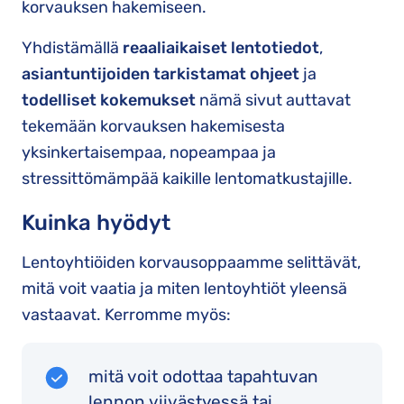
korvauksen hakemiseen.
Yhdistämällä
reaaliaikaiset lentotiedot
,
asiantuntijoiden tarkistamat ohjeet
ja
todelliset kokemukset
nämä sivut auttavat
tekemään korvauksen hakemisesta
yksinkertaisempaa, nopeampaa ja
stressittömämpää kaikille lentomatkustajille.
Kuinka hyödyt
Lentoyhtiöiden korvausoppaamme selittävät,
mitä voit vaatia ja miten lentoyhtiöt yleensä
vastaavat. Kerromme myös:
mitä voit odottaa tapahtuvan
lennon viivästyessä tai