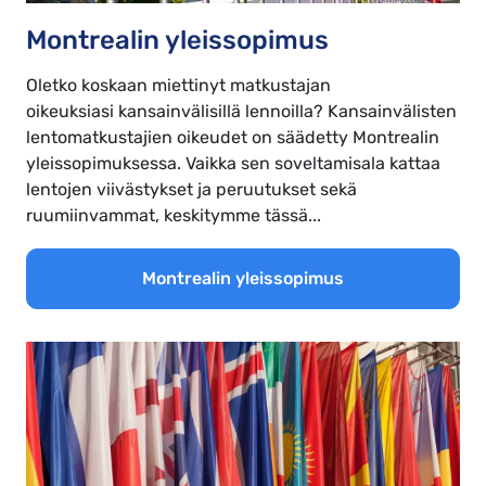
Montrealin yleissopimus
Oletko koskaan miettinyt matkustajan
oikeuksiasi kansainvälisillä lennoilla? Kansainvälisten
lentomatkustajien oikeudet on säädetty Montrealin
yleissopimuksessa. Vaikka sen soveltamisala kattaa
lentojen viivästykset ja peruutukset sekä
ruumiinvammat, keskitymme tässä...
Montrealin yleissopimus