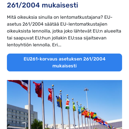
261/2004 mukaisesti
Mitä oikeuksia sinulla on lentomatkustajana? EU-
asetus 261/2004 säätää EU-lentomatkustajien
oikeuksista lennoilla, jotka joko lähtevät EU:n alueelta
tai saapuvat EU:hun jollakin EU:ssa sijaitsevan
lentoyhtiön lennolla. Eri...
EU261-korvaus asetuksen 261/2004
mukaisesti