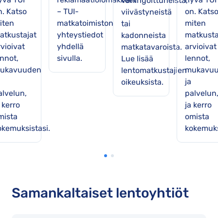
vahingoittuneista,
n. Katso
– TUI-
on. Kats
viivästyneistä
iten
matkatoimiston
miten
tai
atkustajat
yhteystiedot
matkusta
kadonneista
vioivat
yhdellä
arvioivat
matkatavaroista.
ennot,
sivulla.
lennot,
Lue lisää
ukavuuden
mukavu
lentomatkustajien
ja
oikeuksista.
alvelun,
palvelun
 kerro
ja kerro
mista
omista
okemuksistasi.
kokemuks
Samankaltaiset lentoyhtiöt