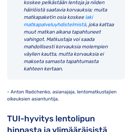
koskee pelkästään lentoja ja niiden
häiriöistä saatavia korvauksia; muita
matkapaketin osia koskee
laki
matkapalveluyhdistelmistä
, joka kattaa
muut matkan aikana tapahtuneet
vahingot. Matkustaja voi saada
mahdollisesti korvauksia molempien
väylien kautta, mutta korvauksia ei
makseta samasta tapahtumasta
kahteen kertaan.
- Anton Radchenko, asianajaja, lentomatkustajien
oikeuksien asiantuntija.
TUI-hyvitys lentolipun
hinnasta ja ylimääräisistä