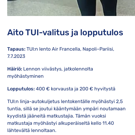
Aito TUI-valitus ja lopputulos
Tapaus:
TUI:n lento Air Francella, Napoli–Pariisi,
7.7.2023
Häiriö:
Lennon viivästys, jatkolennolta
myöhästyminen
Lopputulos:
400 € korvausta ja 200 € hyvitystä
TUI:n linja-autokuljetus lentokentälle myöhästyi 2,5
tuntia, sillä se joutui kääntymään ympäri noutamaan
kyydistä jääneitä matkustajia. Tämän vuoksi
matkustaja myöhästyi alkuperäiseltä kello 11.40
lähtevältä lennoltaan.