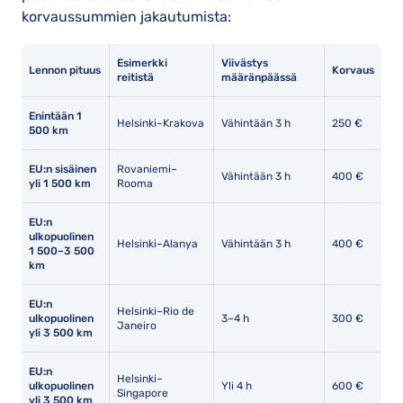
korvaussummien jakautumista:
Esimerkki
Viivästys
Lennon pituus
Korvaus
reitistä
määränpäässä
Enintään 1
Helsinki–Krakova
Vähintään 3 h
250 €
500 km
EU:n sisäinen
Rovaniemi–
Vähintään 3 h
400 €
yli 1 500 km
Rooma
EU:n
ulkopuolinen
Helsinki–Alanya
Vähintään 3 h
400 €
1 500–3 500
km
EU:n
Helsinki–Rio de
ulkopuolinen
3–4 h
300 €
Janeiro
yli 3 500 km
EU:n
Helsinki–
ulkopuolinen
Yli 4 h
600 €
Singapore
yli 3 500 km