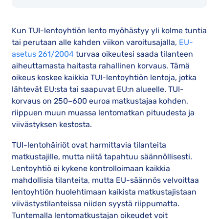
Kun TUI-lentoyhtiön lento myöhästyy yli kolme tuntia
tai perutaan alle kahden viikon varoitusajalla,
EU-
asetus 261/2004
turvaa oikeutesi saada tilanteen
aiheuttamasta haitasta rahallinen korvaus. Tämä
oikeus koskee kaikkia TUI-lentoyhtiön lentoja, jotka
lähtevät EU:sta tai saapuvat EU:n alueelle. TUI-
korvaus on 250–600 euroa matkustajaa kohden,
riippuen muun muassa lentomatkan pituudesta ja
viivästyksen kestosta.
TUI-lentohäiriöt ovat harmittavia tilanteita
matkustajille, mutta niitä tapahtuu säännöllisesti.
Lentoyhtiö ei kykene kontrolloimaan kaikkia
mahdollisia tilanteita, mutta EU-säännös velvoittaa
lentoyhtiön huolehtimaan kaikista matkustajistaan
viivästystilanteissa niiden syystä riippumatta.
Tuntemalla lentomatkustajan oikeudet voit