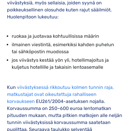
viivästyksiä, myös sellaisia, joiden syynä on
poikkeuksellinen olosuhde kuten rajut sääilmiöt.
Huolenpitoon lukeutuu:
ruokaa ja juotavaa kohtuullisissa määrin
ilmainen viestintä, esimerkiksi kahden puhelun
tai sähköpostin muodossa
jos viivästys kestää yön yli, hotellimajoitus ja
kuljetus hotellille ja takaisin lentoasemalle
Kun
viivästyksessä rikkoutuu kolmen tunnin raja,
matkustajat ovat oikeutettuja rahalliseen
korvaukseen
EU261/2004-asetuksen nojalla.
Korvaussumma on 250–600 euroa lentomatkan
pituuden mukaan, mutta pitkien matkojen alle neljän
tunnin viivästyksissä korvaussumma saatetaan
puolittaa. Seuraava taulukko selventää