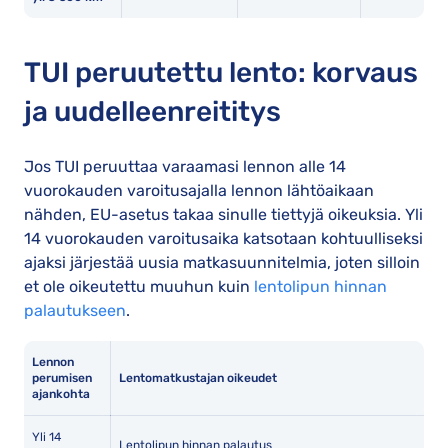
TUI peruutettu lento: korvaus
ja uudelleenreititys
Jos TUI peruuttaa varaamasi lennon alle 14
vuorokauden varoitusajalla lennon lähtöaikaan
nähden, EU-asetus takaa sinulle tiettyjä oikeuksia. Yli
14 vuorokauden varoitusaika katsotaan kohtuulliseksi
ajaksi järjestää uusia matkasuunnitelmia, joten silloin
et ole oikeutettu muuhun kuin
lentolipun hinnan
palautukseen
.
Lennon
perumisen
Lentomatkustajan oikeudet
ajankohta
Yli 14
Lentolipun hinnan palautus