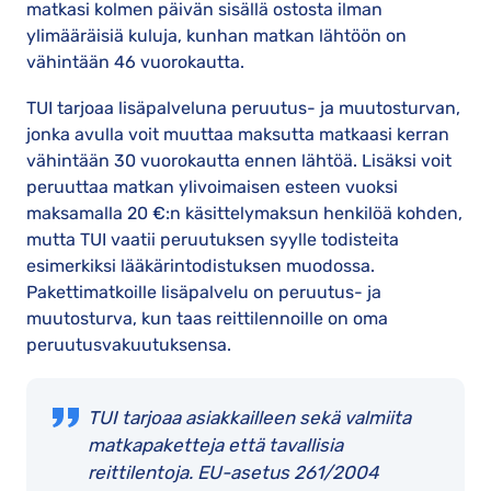
matkasi kolmen päivän sisällä ostosta ilman
ylimääräisiä kuluja, kunhan matkan lähtöön on
vähintään 46 vuorokautta.
TUI tarjoaa lisäpalveluna peruutus- ja muutosturvan,
jonka avulla voit muuttaa maksutta matkaasi kerran
vähintään 30 vuorokautta ennen lähtöä. Lisäksi voit
peruuttaa matkan ylivoimaisen esteen vuoksi
maksamalla 20 €:n käsittelymaksun henkilöä kohden,
mutta TUI vaatii peruutuksen syylle todisteita
esimerkiksi lääkärintodistuksen muodossa.
Pakettimatkoille lisäpalvelu on peruutus- ja
muutosturva, kun taas reittilennoille on oma
peruutusvakuutuksensa.
TUI tarjoaa asiakkailleen sekä valmiita
matkapaketteja että tavallisia
reittilentoja. EU-asetus 261/2004