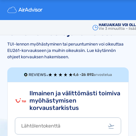
TUI-lennon viivästys- ja
peruutuskorvaus: oikeutesi
HAKUAIKASI VOI O
Vie 3 minuuttia – lisä
lentomatkustajana EU:ssa
TUI-lennon myöhästyminen tai peruuntuminen voi oikeuttaa
EU261-korvaukseen ja muihin oikeuksiin. Lue käytännön
ohjeet korvauksen hakemiseen.
4,6 -
26 892
arvostelua
Ilmainen ja välittömästi toimiva
myöhästymisen
korvaustarkistus