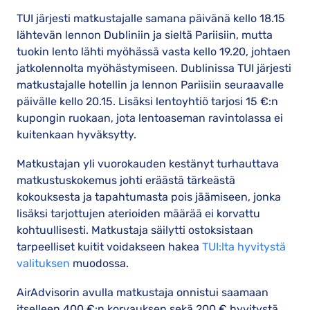
TUI järjesti matkustajalle samana päivänä kello 18.15
lähtevän lennon Dubliniin ja sieltä Pariisiin, mutta
tuokin lento lähti myöhässä vasta kello 19.20, johtaen
jatkolennolta myöhästymiseen. Dublinissa TUI järjesti
matkustajalle hotellin ja lennon Pariisiin seuraavalle
päivälle kello 20.15. Lisäksi lentoyhtiö tarjosi 15 €:n
kupongin ruokaan, jota lentoaseman ravintolassa ei
kuitenkaan hyväksytty.
Matkustajan yli vuorokauden kestänyt turhauttava
matkustuskokemus johti eräästä tärkeästä
kokouksesta ja tapahtumasta pois jäämiseen, jonka
lisäksi tarjottujen aterioiden määrää ei korvattu
kohtuullisesti. Matkustaja säilytti ostoksistaan
tarpeelliset kuitit voidakseen hakea
TUI:lta hyvitystä
valituksen
muodossa.
AirAdvisorin avulla matkustaja onnistui saamaan
itselleen 400 €:n korvauksen sekä 200 € hyvitystä