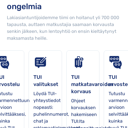
ongelmia
Lakiasiantuntijoidemme tiimi on hoitanut yli
700 000
tapausta
, auttaen matkustajia saamaan korvausta
senkin jälkeen, kun lentoyhtiö on ensin kieltäytynyt
maksamasta heille.
UI
TUI
TUI
TUI
n
rvostelu
valitukset
matkatavaroiden
arvoste
korvaus
utustu
Löydä TUI-
Tutustu
armennettuun
yhteystiedot
varmenn
Ohjeet
rvioon
nopeasti:
arvioon
korvauksen
lvittääksesi,
puhelinnumerot,
selvittää
hakemiseen
uinka
chat ja
kuinka
TUI:lta
yvä TUI
reklamaatiolomakkeet
hyvä TUI