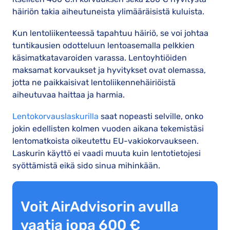
häiriön takia aiheutuneista ylimääräisistä kuluista.
Kun lentoliikenteessä tapahtuu häiriö, se voi johtaa
tuntikausien odotteluun lentoasemalla pelkkien
käsimatkatavaroiden varassa. Lentoyhtiöiden
maksamat korvaukset ja hyvitykset ovat olemassa,
jotta ne paikkaisivat lentoliikennehäiriöistä
aiheutuvaa haittaa ja harmia.
Lentokorvauslaskurilla
saat nopeasti selville, onko
jokin edellisten kolmen vuoden aikana tekemistäsi
lentomatkoista oikeutettu EU-vakiokorvaukseen.
Laskurin käyttö ei vaadi muuta kuin lentotietojesi
syöttämistä eikä sido sinua mihinkään.
Voit AirAdvisorin avulla
vaatia jopa 600 €