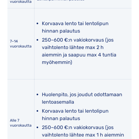
vuorokautta
Korvaava lento tai lentolipun
hinnan palautus
250–600 €:n vakiokorvaus (jos
7–14
vuorokautta
vaihtolento lähtee max 2 h
aiemmin ja saapuu max 4 tuntia
myöhemmin)
Huolenpito, jos joudut odottamaan
lentoasemalla
Korvaava lento tai lentolipun
hinnan palautus
Alle 7
vuorokautta
250–600 €:n vakiokorvaus (jos
vaihtolento lähtee max 1 h aiemmin