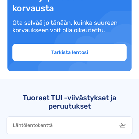
korvausta
Ota selvää jo tänään, kuinka suureen
korvaukseen voit olla oikeutettu.
Tarkista lentosi
Tuoreet TUI -viivästykset ja
peruutukset