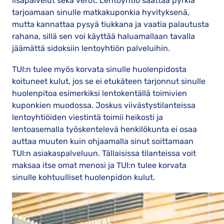
lisäpalvelut sekä verot. Lentoyhtiö saattaa pyrkiä
tarjoamaan sinulle matkakuponkia hyvityksenä,
mutta kannattaa pysyä tiukkana ja vaatia palautusta
rahana, sillä sen voi käyttää haluamallaan tavalla
jäämättä sidoksiin lentoyhtiön palveluihin.
TUI:n tulee myös korvata sinulle huolenpidosta
koituneet kulut, jos se ei etukäteen tarjonnut sinulle
huolenpitoa esimerkiksi lentokentällä toimivien
kuponkien muodossa. Joskus viivästystilanteissa
lentoyhtiöiden viestintä toimii heikosti ja
lentoasemalla työskentelevä henkilökunta ei osaa
auttaa muuten kuin ohjaamalla sinut soittamaan
TUI:n asiakaspalveluun. Tällaisissa tilanteissa voit
maksaa itse omat menosi ja TUI:n tulee korvata
sinulle kohtuulliset huolenpidon kulut.