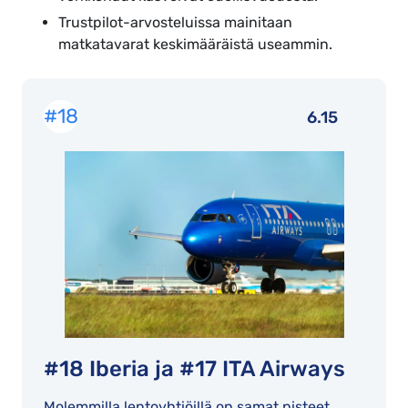
Trustpilot-arvosteluissa mainitaan
matkatavarat keskimääräistä useammin.
#18
6.15
#18 Iberia ja #17 ITA Airways
Molemmilla lentoyhtiöillä on samat pisteet,