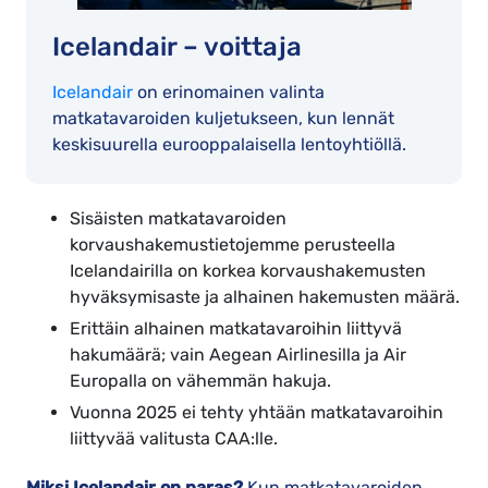
Icelandair – voittaja
Icelandair
on erinomainen valinta
matkatavaroiden kuljetukseen, kun lennät
keskisuurella eurooppalaisella lentoyhtiöllä.
Sisäisten matkatavaroiden
korvaushakemustietojemme perusteella
Icelandairilla on korkea korvaushakemusten
hyväksymisaste ja alhainen hakemusten määrä.
Erittäin alhainen matkatavaroihin liittyvä
hakumäärä; vain Aegean Airlinesilla ja Air
Europalla on vähemmän hakuja.
Vuonna 2025 ei tehty yhtään matkatavaroihin
liittyvää valitusta CAA:lle.
Miksi Icelandair on paras?
Kun matkatavaroiden