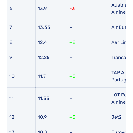
Austrian
6
13.9
-3
Airlines
7
13.35
–
Air Europ
8
12.4
+8
Aer Lingu
9
12.25
–
Transavia
TAP Air
10
11.7
+5
Portugal
LOT Polis
11
11.55
–
Airlines
12
10.9
+5
Jet2
13
10.8
–
Eurowing