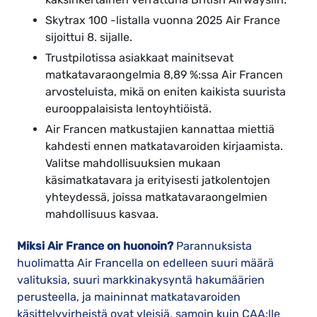
Skytrax 100 -listalla vuonna 2025 Air France
sijoittui 8. sijalle.
Trustpilotissa asiakkaat mainitsevat
matkatavaraongelmia 8,89 %:ssa Air Francen
arvosteluista, mikä on eniten kaikista suurista
eurooppalaisista lentoyhtiöistä.
Air Francen matkustajien kannattaa miettiä
kahdesti ennen matkatavaroiden kirjaamista.
Valitse mahdollisuuksien mukaan
käsimatkatavara ja erityisesti jatkolentojen
yhteydessä, joissa matkatavaraongelmien
mahdollisuus kasvaa.
Miksi Air France on huonoin?
Parannuksista
huolimatta Air Francella on edelleen suuri määrä
valituksia, suuri markkinakysyntä hakumäärien
perusteella, ja maininnat matkatavaroiden
käsittelyvirheistä ovat yleisiä, samoin kuin CAA:lle