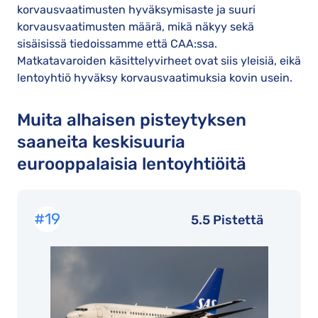
korvausvaatimusten hyväksymisaste ja suuri
korvausvaatimusten määrä, mikä näkyy sekä
sisäisissä tiedoissamme että CAA:ssa.
Matkatavaroiden käsittelyvirheet ovat siis yleisiä, eikä
lentoyhtiö hyväksy korvausvaatimuksia kovin usein.
Muita alhaisen pisteytyksen
saaneita keskisuuria
eurooppalaisia lentoyhtiöitä
#19
5.5 Pistettä