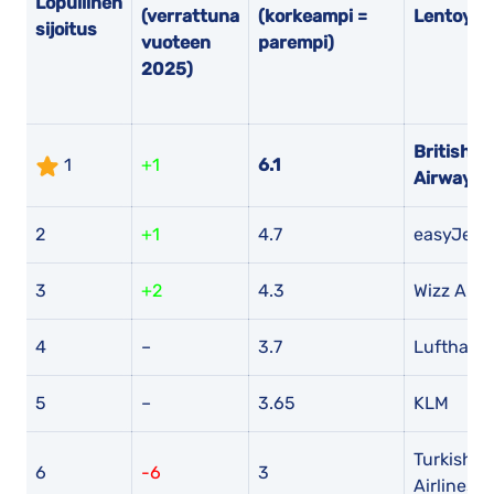
Lopullinen
(verrattuna
(korkeampi =
Lentoyht
sijoitus
vuoteen
parempi)
2025)
British
1
+1
6.1
Airways
2
+1
4.7
easyJet
3
+2
4.3
Wizz Air
4
–
3.7
Lufthans
5
–
3.65
KLM
Turkish
6
-6
3
Airlines