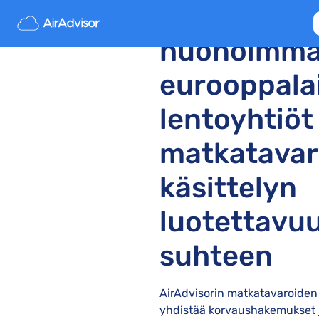
Parhaat ja
huonoimma
eurooppala
lentoyhtiöt
matkatavar
käsittelyn
luotettavu
suhteen
AirAdvisorin matkatavaroiden
yhdistää korvaushakemukset j