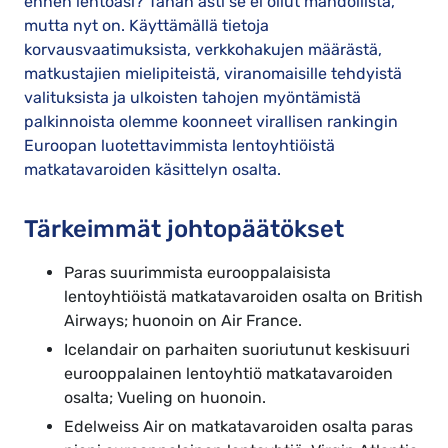
ennen lentoasi? Tähän asti se ei ollut mahdollista,
mutta nyt on. Käyttämällä tietoja
korvausvaatimuksista, verkkohakujen määrästä,
matkustajien mielipiteistä, viranomaisille tehdyistä
valituksista ja ulkoisten tahojen myöntämistä
palkinnoista olemme koonneet virallisen rankingin
Euroopan luotettavimmista lentoyhtiöistä
matkatavaroiden käsittelyn osalta.
Tärkeimmät johtopäätökset
Paras suurimmista eurooppalaisista
lentoyhtiöistä matkatavaroiden osalta on British
Airways; huonoin on Air France.
Icelandair on parhaiten suoriutunut keskisuuri
eurooppalainen lentoyhtiö matkatavaroiden
osalta; Vueling on huonoin.
Edelweiss Air on matkatavaroiden osalta paras