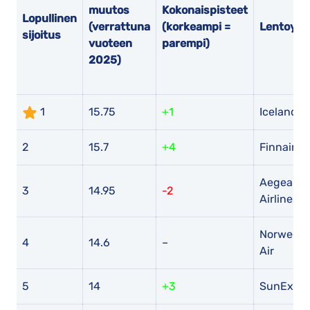
muutos
Kokonaispisteet
Lopullinen
(verrattuna
(korkeampi =
Lentoyht
sijoitus
vuoteen
parempi)
2025)
1
15.75
+1
Icelandai
2
15.7
+4
Finnair
Aegean
3
14.95
-2
Airlines
Norwegia
4
14.6
–
Air
5
14
+3
SunExpre