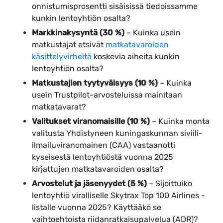
onnistumisprosentti sisäisissä tiedoissamme
kunkin lentoyhtiön osalta?
Markkinakysyntä (30 %)
– Kuinka usein
matkustajat etsivät
matkatavaroiden
käsittelyvirheitä
koskevia aiheita kunkin
lentoyhtiön osalta?
Matkustajien tyytyväisyys (10 %)
– Kuinka
usein Trustpilot-arvosteluissa mainitaan
matkatavarat?
Valitukset viranomaisille (10 %)
– Kuinka monta
valitusta Yhdistyneen kuningaskunnan siviili-
ilmailuviranomainen (CAA) vastaanotti
kyseisestä lentoyhtiöstä vuonna 2025
kirjattujen matkatavaroiden osalta?
Arvostelut ja jäsenyydet (5 %)
– Sijoittuiko
lentoyhtiö viralliselle Skytrax Top 100 Airlines -
listalle vuonna 2025? Käyttääkö se
vaihtoehtoista riidanratkaisupalvelua (ADR)?