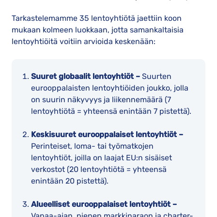
Tarkastelemamme 35 lentoyhtiötä jaettiin koon
mukaan kolmeen luokkaan, jotta samankaltaisia
lentoyhtiöitä voitiin arvioida keskenään:
Suuret globaalit lentoyhtiöt –
Suurten
eurooppalaisten lentoyhtiöiden joukko, jolla
on suurin näkyvyys ja liikennemäärä (7
lentoyhtiötä = yhteensä enintään 7 pistettä).
Keskisuuret eurooppalaiset lentoyhtiöt –
Perinteiset, loma- tai työmatkojen
lentoyhtiöt, joilla on laajat EU:n sisäiset
verkostot (20 lentoyhtiötä = yhteensä
enintään 20 pistettä).
Alueelliset eurooppalaiset lentoyhtiöt –
Vapaa-ajan, pienen markkinaraon ja charter-