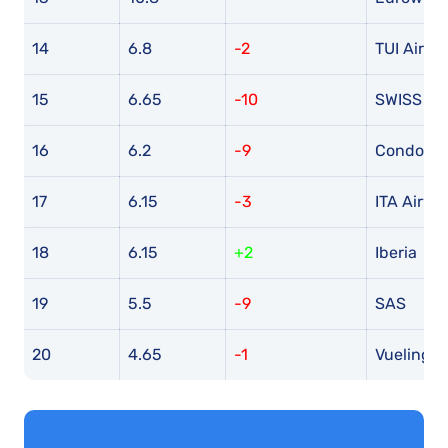
14
6.8
-2
TUI Airwa
15
6.65
-10
SWISS
16
6.2
-9
Condor
17
6.15
-3
ITA Airwa
18
6.15
+2
Iberia
19
5.5
-9
SAS
20
4.65
-1
Vueling