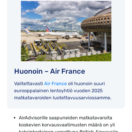
Huonoin – Air France
Valitettavasti
Air France
oli huonoin suuri
eurooppalainen lentoyhtiö vuoden 2025
matkatavaroiden luotettavuusarviossamme.
AirAdvisorille saapuneiden matkatavaroita
koskevien korvausvaatimusten määrä on yli
kaksinkertainen verrattuna British Airwaysiin.