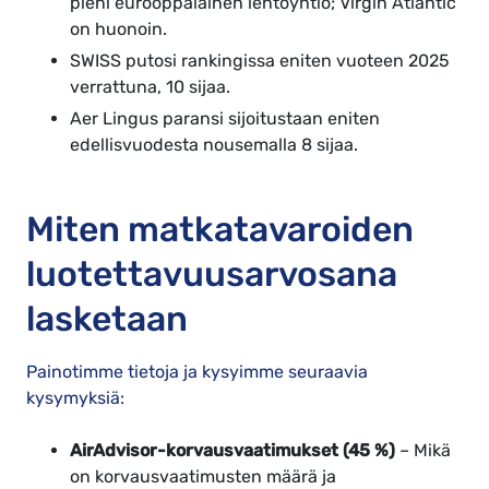
pieni eurooppalainen lentoyhtiö; Virgin Atlantic
on huonoin.
SWISS putosi rankingissa eniten vuoteen 2025
verrattuna, 10 sijaa.
Aer Lingus paransi sijoitustaan eniten
edellisvuodesta nousemalla 8 sijaa.
Miten matkatavaroiden
luotettavuusarvosana
lasketaan
Painotimme tietoja ja kysyimme seuraavia
kysymyksiä:
AirAdvisor-korvausvaatimukset (45 %)
– Mikä
on korvausvaatimusten määrä ja