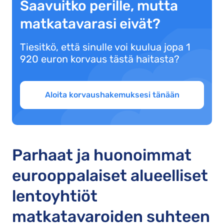
Saavuitko perille, mutta
matkatavarasi eivät?
Tiesitkö, että sinulle voi kuulua jopa 1
920 euron korvaus tästä haitasta?
Aloita korvaushakemuksesi tänään
Parhaat ja huonoimmat
eurooppalaiset alueelliset
lentoyhtiöt
matkatavaroiden suhteen