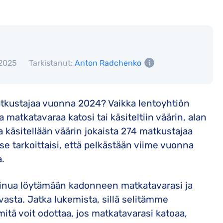
 2025
Tarkistanut:
Anton Radchenko
matkustajaa vuonna 2024? Vaikka lentoyhtiön
matkatavaraa katosi tai käsiteltiin väärin, alan
käsitellään väärin jokaista 274 matkustajaa
 tarkoittaisi, että pelkästään viime vuonna
a.
sinua löytämään kadonneen matkatavarasi ja
asta. Jatka lukemista, sillä selitämme
mitä voit odottaa, jos matkatavarasi katoaa,