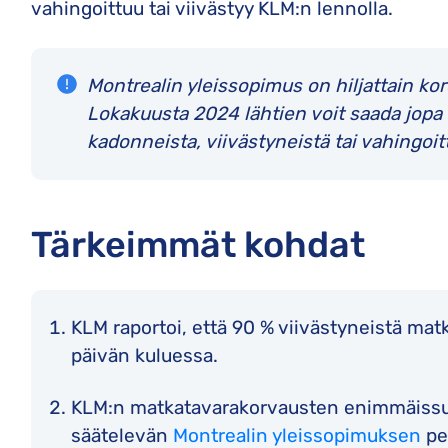
vahingoittuu tai viivästyy KLM:n lennolla.
Montrealin yleissopimus on hiljattain k
Lokakuusta 2024 lähtien voit saada jopa
kadonneista, viivästyneistä tai vahingoi
Tärkeimmät kohdat
KLM raportoi, että 90 % viivästyneistä mat
päivän kuluessa.
KLM:n matkatavarakorvausten enimmäissu
säätelevän
Montrealin yleissopimuksen
per