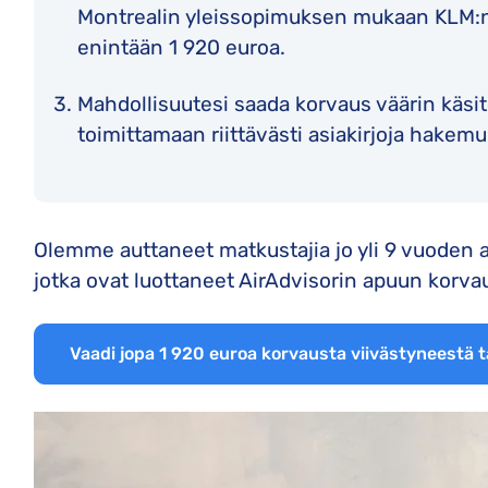
Montrealin yleissopimuksen mukaan KLM:n
enintään 1 920 euroa.
Mahdollisuutesi saada korvaus väärin käsit
toimittamaan riittävästi asiakirjoja hakemu
Olemme auttaneet matkustajia jo yli 9 vuoden a
jotka ovat luottaneet AirAdvisorin apuun korv
Vaadi jopa 1 920 euroa korvausta viivästyneestä 