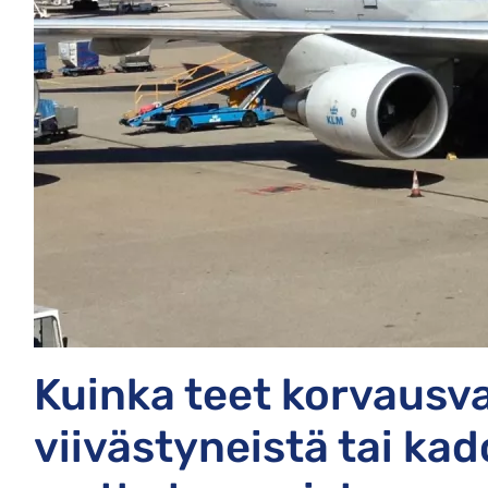
Kuinka teet korvausv
viivästyneistä tai ka