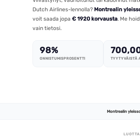
Dutch Airlines-lennolla?
Montrealin yleis
voit saada jopa
€ 1920 korvausta
. Me hoi
vain tietosi.
98%
700,0
ONNISTUMISPROSENTTI
TYYTYVÄISTÄ 
Montrealin yleis
LUOTTA