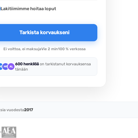
Lakitiimimme hoitaa loput
Tarkista korvaukseni
Ei voittoa, ei maksuja
Vie 2 min
100 % verkossa
600 henkilöä
on tarkistanut korvauksensa
K
MR
AL
tänään
sia vuodesta
2017