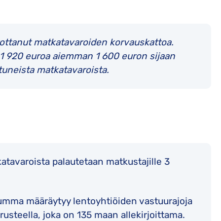
orottanut matkatavaroiden korvauskattoa.
 1 920 euroa aiemman 1 600 euron sijaan
ttuneista matkatavaroista.
katavaroista palautetaan matkustajille 3
mma määräytyy lentoyhtiöiden vastuurajoja
usteella, joka on 135 maan allekirjoittama.