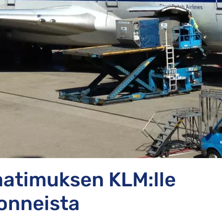
aatimuksen KLM:lle
donneista