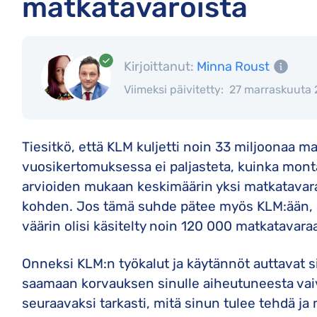
matkatavaroista
Kirjoittanut:
Minna Roust
Viimeksi päivitetty:
27 marraskuuta
Tiesitkö, että KLM kuljetti noin 33 miljoonaa 
vuosikertomuksessa ei paljasteta, kuinka monta 
arvioiden mukaan keskimäärin yksi matkatavara 
kohden. Jos tämä suhde pätee myös KLM:ään, se
väärin olisi käsitelty noin 120 000 matkatavara
Onneksi KLM:n työkalut ja käytännöt auttavat 
saamaan korvauksen sinulle aiheutuneesta vaiv
seuraavaksi tarkasti, mitä sinun tulee tehdä ja 