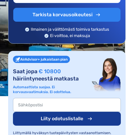
Tarkista korvausoikeutesi
Ilmainen ja välittömästi toimiva tarkastus
Ei voittoa, ei maksuja
AirAdvisor+ julkaistaan pian
Saat jopa
€ 10800
häiriintyneestä matkasta
Automaattista suojaa. Ei
korvausvaatimuksia. Ei odottelua.
Liity odotuslistalle
Liittymällä hyväksyn tuotepäivitysten vastaanottamisen.