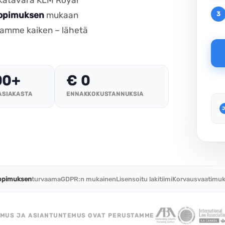
Lufthansa-korvaukset
sopimuksen
mukaan
3
KLM-korvaukset
damme kaiken – lähetä
TUI-korvaukset
00+
€ 0
ASIAKASTA
ENNAKKOKUSTANNUKSIA
J
sopimuksen
turvaama
GDPR:n mukainen
Lisensoitu lakitiimi
Korvausvaatimuk
MUS JA ASIANTUNTEMUS OVAT PERUSTAMME