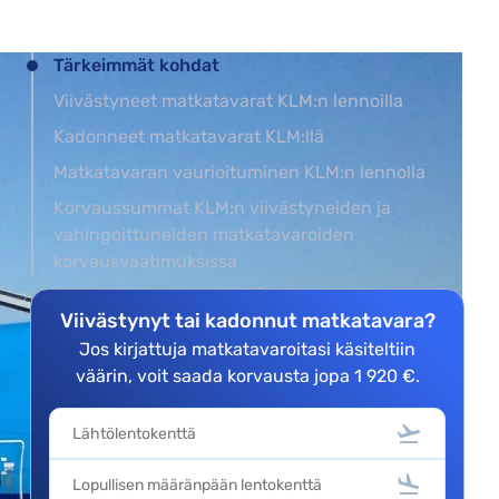
Tärkeimmät kohdat
Viivästyneet matkatavarat KLM:n lennoilla
Kadonneet matkatavarat KLM:llä
Matkatavaran vaurioituminen KLM:n lennolla
Korvaussummat KLM:n viivästyneiden ja
vahingoittuneiden matkatavaroiden
korvausvaatimuksissa
Viivästynyt tai kadonnut matkatavara?
Jos kirjattuja matkatavaroitasi käsiteltiin
väärin, voit saada korvausta jopa 1 920 €.