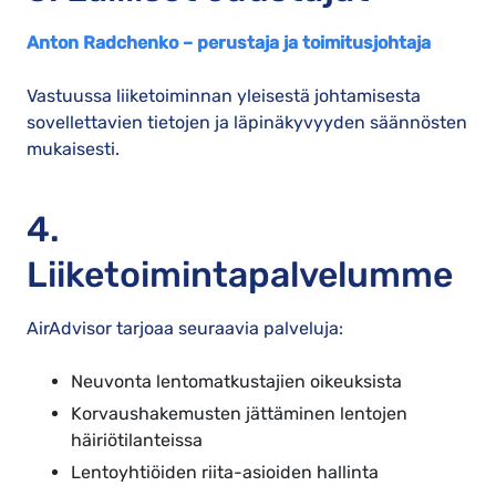
Anton Radchenko – perustaja ja toimitusjohtaja
Vastuussa liiketoiminnan yleisestä johtamisesta
sovellettavien tietojen ja läpinäkyvyyden säännösten
mukaisesti.
4.
Liiketoimintapalvelumme
AirAdvisor tarjoaa seuraavia palveluja:
Neuvonta lentomatkustajien oikeuksista
Korvaushakemusten jättäminen lentojen
häiriötilanteissa
Lentoyhtiöiden riita-asioiden hallinta