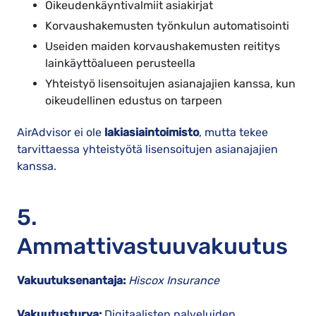
Oikeudenkäyntivalmiit asiakirjat
Korvaushakemusten työnkulun automatisointi
Useiden maiden korvaushakemusten reititys
lainkäyttöalueen perusteella
Yhteistyö lisensoitujen asianajajien kanssa, kun
oikeudellinen edustus on tarpeen
AirAdvisor ei ole
lakiasiaintoimisto
, mutta tekee
tarvittaessa yhteistyötä lisensoitujen asianajajien
kanssa.
5.
Ammattivastuuvakuutus
Vakuutuksenantaja:
Hiscox Insurance
Vakuutusturva:
Digitaalisten palveluiden