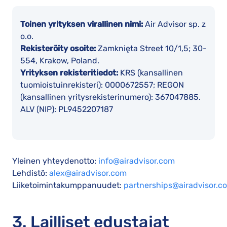
Toinen yrityksen virallinen nimi:
Air Advisor sp. z
o.o.
Rekisteröity osoite:
Zamknięta Street 10/1,5; 30-
554, Krakow, Poland.
Yrityksen rekisteritiedot:
KRS (kansallinen
tuomioistuinrekisteri): 0000672557; REGON
(kansallinen yritysrekisterinumero): 367047885.
ALV (NIP): PL9452207187
Yleinen yhteydenotto:
info@airadvisor.com
Lehdistö:
alex@airadvisor.com
Liiketoimintakumppanuudet:
partnerships@airadvisor.c
3. Lailliset edustajat