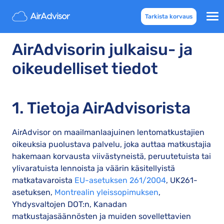
Tarkista korvaus
AirAdvisorin julkaisu- ja
oikeudelliset tiedot
1. Tietoja AirAdvisorista
AirAdvisor on maailmanlaajuinen lentomatkustajien
oikeuksia puolustava palvelu, joka auttaa matkustajia
hakemaan korvausta viivästyneistä, peruutetuista tai
ylivaratuista lennoista ja väärin käsitellyistä
matkatavaroista
EU-asetuksen 261/2004
, UK261-
asetuksen,
Montrealin yleissopimuksen
,
Yhdysvaltojen DOT:n, Kanadan
matkustajasäännösten ja muiden sovellettavien