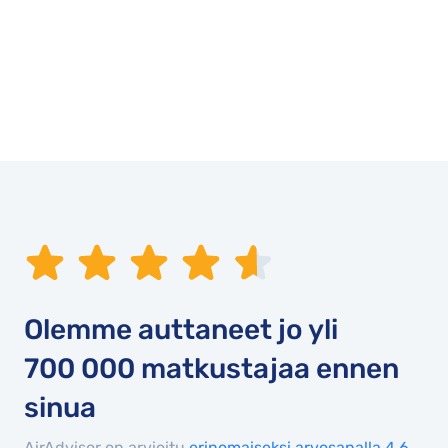
Olemme auttaneet jo yli
700 000
matkustajaa ennen
sinua
AirAdvisor on arvioitu
erinomaiseksi arvosanalla 4,6