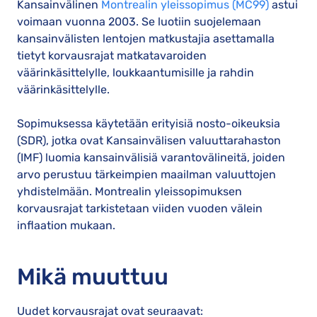
Kansainvälinen
Montrealin yleissopimus (MC99)
astui
voimaan vuonna 2003. Se luotiin suojelemaan
kansainvälisten lentojen matkustajia asettamalla
tietyt korvausrajat matkatavaroiden
väärinkäsittelylle, loukkaantumisille ja rahdin
väärinkäsittelylle.
Sopimuksessa käytetään erityisiä nosto-oikeuksia
(SDR), jotka ovat Kansainvälisen valuuttarahaston
(IMF) luomia kansainvälisiä varantovälineitä, joiden
arvo perustuu tärkeimpien maailman valuuttojen
yhdistelmään. Montrealin yleissopimuksen
korvausrajat tarkistetaan viiden vuoden välein
inflaation mukaan.
Mikä muuttuu
Uudet korvausrajat ovat seuraavat: