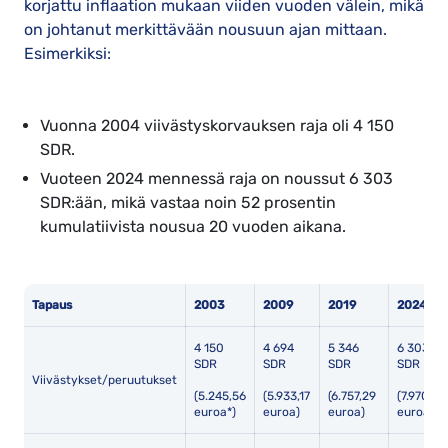
korjattu inflaation mukaan viiden vuoden välein, mikä
on johtanut merkittävään nousuun ajan mittaan.
Esimerkiksi:
Vuonna 2004 viivästyskorvauksen raja oli 4 150
SDR.
Vuoteen 2024 mennessä raja on noussut 6 303
SDR:ään, mikä vastaa noin 52 prosentin
kumulatiivista nousua 20 vuoden aikana.
Tapaus
2003
2009
2019
2024
4 150
4 694
5 346
6 303
SDR
SDR
SDR
SDR
Viivästykset/peruutukset
(5.245,56
(5.933,17
(6.757,29
(7.970,72
euroa*)
euroa)
euroa)
euroa)