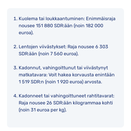
Kuolema tai loukkaantuminen: Enimmäisraja
nousee 151 880 SDR:ään (noin 182 000
euroa).
Lentojen viivästykset: Raja nousee 6 303
SDR:ään (noin 7 560 euroa).
Kadonnut, vahingoittunut tai viivästynyt
matkatavara: Voit hakea korvausta enintään
1 519 SDR:n (noin 1 920 euroa) arvosta.
Kadonneet tai vahingoittuneet rahtitavarat:
Raja nousee 26 SDR:ään kilogrammaa kohti
(noin 31 euroa per kg).