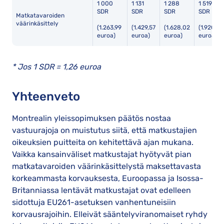
1 000
1 131
1 288
1 519
SDR
SDR
SDR
SDR
Matkatavaroiden
väärinkäsittely
(1.263,99
(1.429,57
(1.628,02
(1.920
euroa)
euroa)
euroa)
euroa)
* Jos 1 SDR = 1,26 euroa
Yhteenveto
Montrealin yleissopimuksen päätös nostaa
vastuurajoja on muistutus siitä, että matkustajien
oikeuksien puitteita on kehitettävä ajan mukana.
Vaikka kansainväliset matkustajat hyötyvät pian
matkatavaroiden väärinkäsittelystä maksettavasta
korkeammasta korvauksesta, Euroopassa ja Isossa-
Britanniassa lentävät matkustajat ovat edelleen
sidottuja EU261-asetuksen vanhentuneisiin
korvausrajoihin. Elleivät sääntelyviranomaiset ryhdy