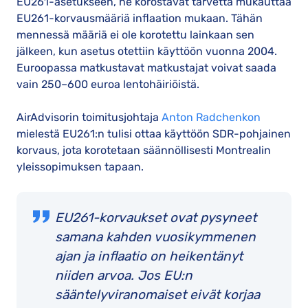
EU261-asetukseen, ne korostavat tarvetta mukauttaa
EU261-korvausmääriä inflaation mukaan. Tähän
mennessä määriä ei ole korotettu lainkaan sen
jälkeen, kun asetus otettiin käyttöön vuonna 2004.
Euroopassa matkustavat matkustajat voivat saada
vain 250–600 euroa lentohäiriöistä.
AirAdvisorin toimitusjohtaja
Anton Radchenkon
mielestä EU261:n tulisi ottaa käyttöön SDR-pohjainen
korvaus, jota korotetaan säännöllisesti Montrealin
yleissopimuksen tapaan.
EU261-korvaukset ovat pysyneet
samana kahden vuosikymmenen
ajan ja inflaatio on heikentänyt
niiden arvoa. Jos EU:n
sääntelyviranomaiset eivät korjaa