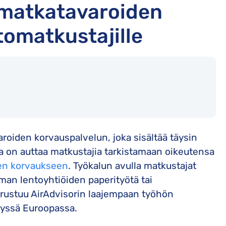
 matkatavaroiden
tomatkustajille
roiden korvauspalvelun, joka sisältää täysin
a on auttaa matkustajia tarkistamaan oikeutensa
den korvaukseen
. Työkalun avulla matkustajat
man lentoyhtiöiden paperityötä tai
erustuu AirAdvisorin laajempaan työhön
lyssä Euroopassa.