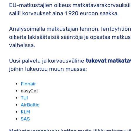
EU-matkustajien oikeus matkatavarakorvauksi
sallii korvaukset aina 1 920 euroon saakka.
Analysoimalla matkustajan lennon, lentoyhtiön 
oikeita lakisääteisiä sääntöjä ja opastaa matk
vaiheissa.
Uusi palvelu ja korvausväline
tukevat matkata
joihin lukeutuu muun muassa:
Finnair
easyJet
TUI
AirBaltic
KLM
SAS