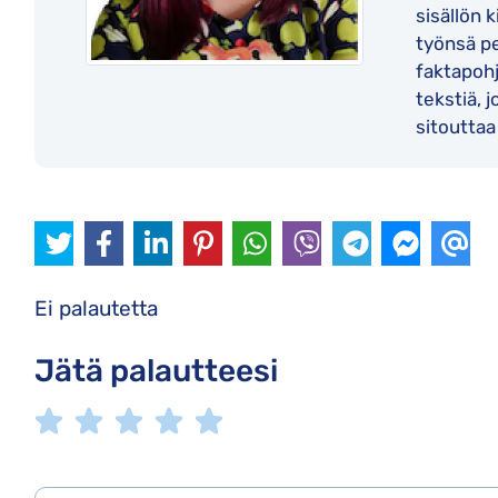
sisällön 
työnsä pe
faktapohj
tekstiä, 
sitouttaa
Ei palautetta
Jätä palautteesi