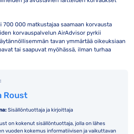
ineiden ja avustavien laitteiden korvaukset
yli 700 000 matkustajaa saamaan korvausta
oiden korvauspalvelun AirAdvisor pyrkii
 käytännöllisemmän tavan ymmärtää oikeuksiaan
toavat tai saapuvat myöhässä, ilman turhaa
:
a Roust
ma:
Sisällöntuottaja ja kirjoittaja
st on kokenut sisällöntuottaja, jolla on lähes
 vuoden kokemus informatiivisen ja vaikuttavan