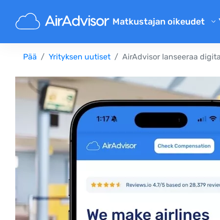
Matkustajan oikeudet
Lentokorvauksen laskuri
Pää
Yrityksen uutiset
AirAdvisor lanseeraa digi
Lennon viivästyskorvaus
Lennon peruutuksen korvaus
Viivästynyt matkatavarakorv
Lennolta epäämisen korvaus
Lentoyhtiöiden korvaukset
Valitus lentoyhtiölle
Säännökset