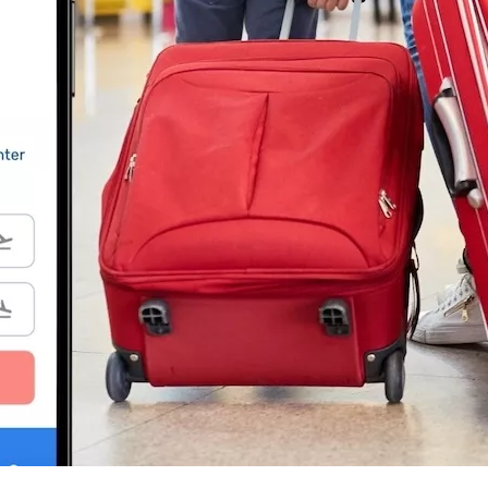
Lufthansa-korvaukset
KLM-korvaukset
TUI-korvaukset