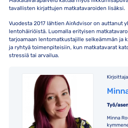
Matkatavarapalvelu kattaa myös liikkumisapuväl
tavallisten kirjattujen matkatavaroiden lisäksi.
Vuodesta 2017 lähtien AirAdvisor on auttanut 
lentohäiriöistä. Luomalla erityisen matkatavar
tarjoamaan lentomatkustajille selkeämmän ja
ja ryhtyä toimenpiteisiin, kun matkatavarat ka
stressiä tai arvailua.
Kirjoittaja
Minn
Työ/ase
Minna Rou
kymmenen