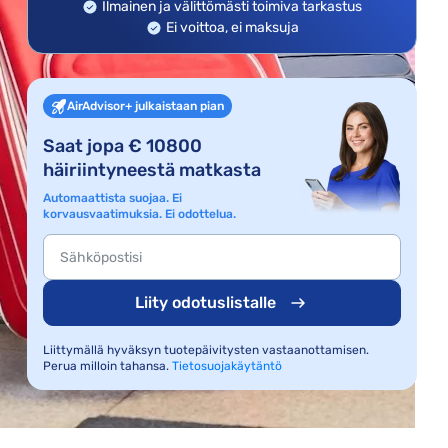
Ilmainen ja välittömästi toimiva tarkastus
Ei voittoa, ei maksuja
AirAdvisor+ julkaistaan pian
Saat jopa € 10800
häiriintyneestä matkasta
Automaattista suojaa. Ei
korvausvaatimuksia. Ei odottelua.
Liity odotuslistalle
Liittymällä hyväksyn tuotepäivitysten vastaanottamisen.
Perua milloin tahansa.
Tietosuojakäytäntö