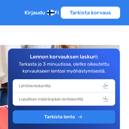
Kirjaudu
Fi
Tarkista korvaus
Lennon korvauksen laskuri:
Tarkasta jo 3 minuutissa, oletko oikeutettu
korvaukseen lentosi myöhästymisestä.
Tarkista lento