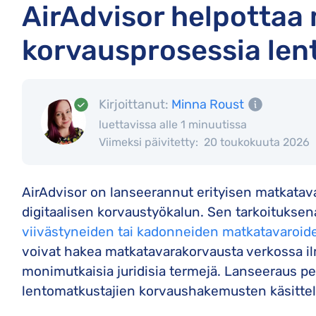
AirAdvisor helpottaa
korvausprosessia len
Kirjoittanut:
Minna Roust
luettavissa alle 1 minuutissa
Viimeksi päivitetty:
20 toukokuuta 2026
AirAdvisor on lanseerannut erityisen matkatava
digitaalisen korvaustyökalun. Sen tarkoituksen
viivästyneiden tai kadonneiden matkatavaroi
voivat hakea matkatavarakorvausta verkossa il
monimutkaisia juridisia termejä. Lanseeraus p
lentomatkustajien korvaushakemusten käsitte