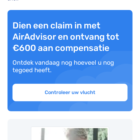
Dien een claim in met
AirAdvisor en ontvang tot
€600 aan compensatie
Ontdek vandaag nog hoeveel u nog
tegoed heeft.
Controleer uw vlucht