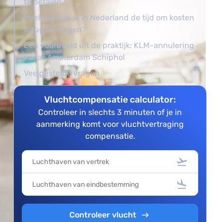
te betalen?
Hoelang heb je in Nederland de tijd om kosten
terug te vragen?
Een voorbeeld uit de praktijk: KLM-annulering
vanaf Amsterdam Schiphol
Veelgestelde vragen
Vluchtcompensatie calculator:
Controleer in slechts 3 minuten of je in
aanmerking komt voor vluchtvertraging
compensatie.
Controleer vlucht