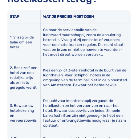
STAP
WAT JE PRECIES MOET DOEN
Ga naar de servicebalie van de
luchtvaartmaatschappij zodra de annulering
1. Vraag bij de
bekend is. Vraag of zij een hotel of vouchers
balie om een
voor een hotel kunnen regelen. Dit recht staat
hotel.
vast en je zou er niet op hoeven te wachten -
het moet direct worden verstrekt.
2. Boek zelf een
Kies een 2- of 3-sterrenhotel in de buurt van de
hotel van een
luchthaven. Voor Schiphol: hotels in de
redelijke prijs
omgeving van de terminal, niet in de binnenstad
als er niets
van Amsterdam. Bewaar het betaalbewijs.
geregeld wordt
De luchtvaartmaatschappij vergoedt de
3. Bewaar uw
hotelkosten en het vervoer van en naar het
hotelrekening
hotel. Bewaar dus bewijs van beide. Simpele
én
bankafschriften zijn niet genoeg - je hebt een
vervoersbewijs
factuur of ontvangstbewijs nodig waar je naam
op staat.