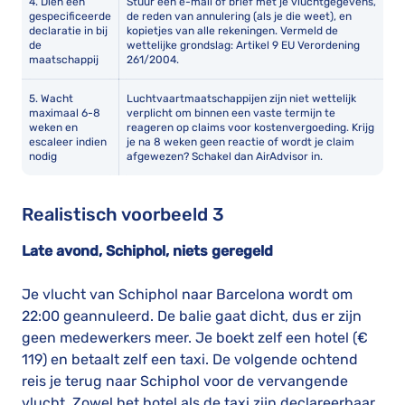
4. Dien een
Stuur een e-mail of brief met je vluchtgegevens,
gespecificeerde
de reden van annulering (als je die weet), en
declaratie in bij
kopietjes van alle rekeningen. Vermeld de
de
wettelijke grondslag: Artikel 9 EU Verordening
maatschappij
261/2004.
5. Wacht
Luchtvaartmaatschappijen zijn niet wettelijk
maximaal 6-8
verplicht om binnen een vaste termijn te
weken en
reageren op claims voor kostenvergoeding. Krijg
escaleer indien
je na 8 weken geen reactie of wordt je claim
nodig
afgewezen? Schakel dan AirAdvisor in.
Realistisch voorbeeld 3
Late avond, Schiphol, niets geregeld
Je vlucht van Schiphol naar Barcelona wordt om
22:00 geannuleerd. De balie gaat dicht, dus er zijn
geen medewerkers meer. Je boekt zelf een hotel (€
119) en betaalt zelf een taxi. De volgende ochtend
reis je terug naar Schiphol voor de vervangende
vlucht. Zowel het hotel als de taxi zijn declareerbaar.