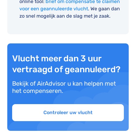
online tool:
brief om compensatie te claimen
voor een geannuleerde vlucht
. We gaan dan
zo snel mogelijk aan de slag met je zaak.
Vlucht meer dan 3 uur
vertraagd of geannuleerd?
Bekijk of AirAdvisor u kan helpen met
het compenseren.
Controleer uw vlucht