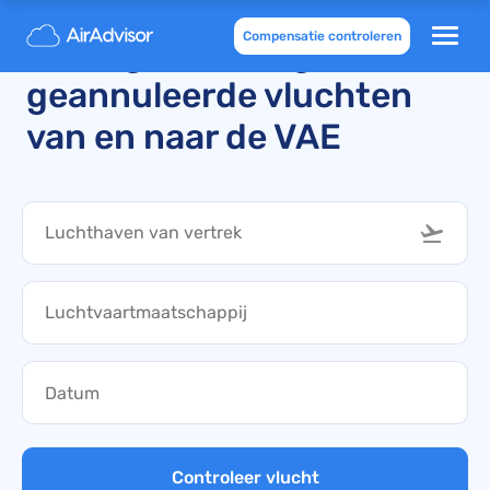
Compensatie controleren
Onlangs vertraagde en
geannuleerde vluchten
van en naar de VAE
Controleer vlucht