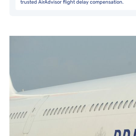
trusted AirAdvisor flight delay compensation.