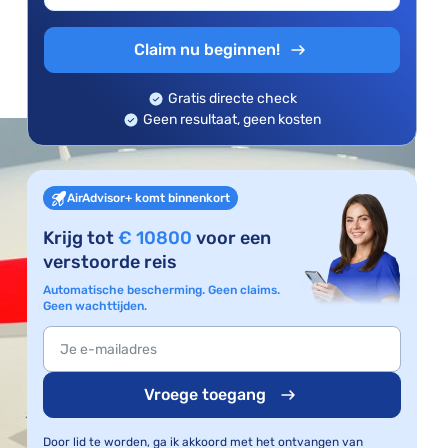
Claim nu beginnen!
Gratis directe check
Geen resultaat, geen kosten
AirAdvisor+ komt binnenkort
Krijg tot
€ 10800
voor een
verstoorde reis
Automatische bescherming. Geen claims.
Geen wachttijden.
Vroege toegang
Door lid te worden, ga ik akkoord met het ontvangen van