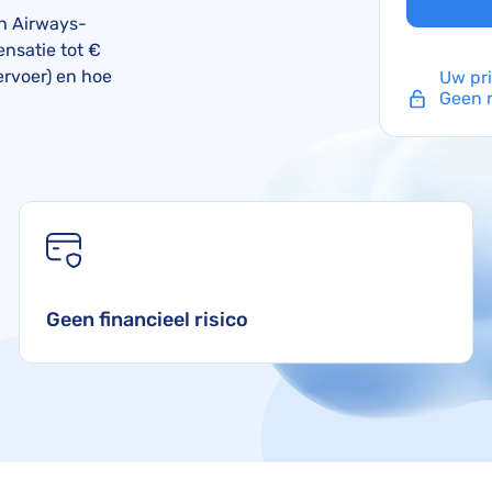
TUI compensatie
Verdrag van Warschau
sh Airways-
nsatie tot €
Corendon compensatie
ervoer) en hoe
Uw pr
Geen r
Geen financieel risico