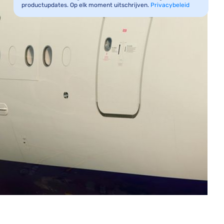
productupdates. Op elk moment uitschrijven.
Privacybeleid