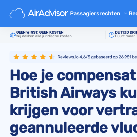
Hoofd
Luchtvaartmaatschappijen
British Airwa
Passagiersrechten
Bed
Gratis Compensatie Calculat
GEEN WINST, GEEN KOSTEN
DE TIJD DRI
Wij dekken alle juridische kosten
Duurt maar 3
Vergoeding Vertraging Vluch
Geannuleerde Vlucht Compen
Reviews.io 4,6/5 gebaseerd op
26.951
be
Compensatie voor vertraagde
Hoe je compensat
Instap Geweigerd
Luchtvaartmaatschappij Co
British Airways k
Klachten over luchtvaartmaa
krijgen voor vert
Luchtvaart Stakingen Compe
Voorschriften
geannuleerde vlu