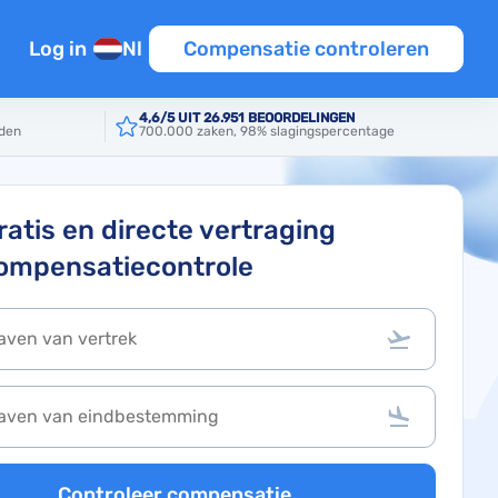
Log in
Nl
Compensatie controleren
n
4,6/5 UIT 26.951 BEOORDELINGEN
rden
700.000 zaken, 98% slagingspercentage
en
tie
iten EU
ratis en directe vertraging
ompensatiecontrole
Template
ine
Controleer compensatie