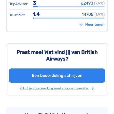
3
62490
(7.9%)
TripAdvisor
1.4
14705
(1.9%)
TrustPilot
Meer tonen
Praat mee! Wat vind jij van British
Airways?
Een beoordeling schrijven
Kijk of je in aanmerking komt voor compensatie