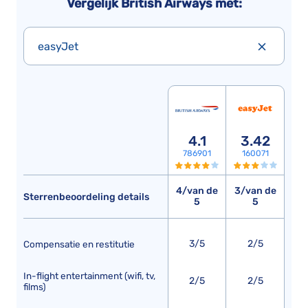
Vergelijk British Airways met:
easyJet
4.1
3.42
786901
160071
4/van de
3/van de
Sterrenbeoordeling details
5
5
3/5
2/5
Compensatie en restitutie
In-flight entertainment (wifi, tv,
2/5
2/5
films)