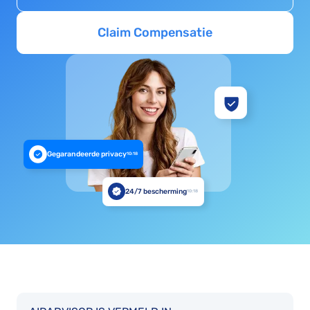
Claim Compensatie
Gegarandeerde privacy
10:18
24/7 bescherming
10:18