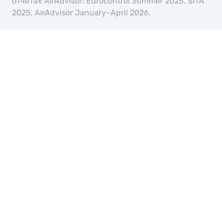
отчётах AirAdvisor: Eurocontrol Summer 2025, SITA
2025, AirAdvisor January–April 2026.