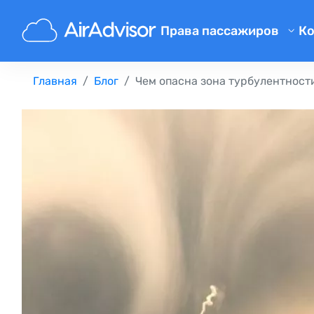
Права пассажиров
К
Компенсация за задержку р
Главная
Блог
Чем опасна зона турбулентност
Компенсация за отмену рей
Компенсация за проблемы с
Компенсация за отказ в пос
Компенсация от авиалиний
Жалобы на авиакомпании
Забастовка в авиалинии
Правовые нормы