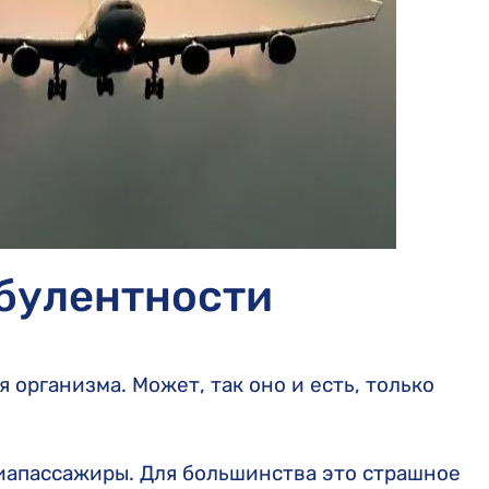
Компенсация Wizz Air
Монреальская конвенция
Компенсация HiSky
Варшавская конвенция
Компенсация FlyOne
Компенсация Turkish Airlines
Компенсация easyJet
рбулентности
я организма. Может, так оно и есть, только
иапассажиры. Для большинства это страшное