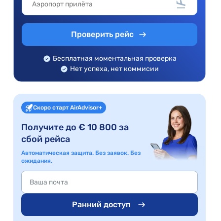
Проверить рейс
Бесплатная моментальная проверка
Нет успеха, нет коммисии
Скоро старт AirAdvisor+
Получите до € 10 800 за
сбой рейса
Автоматическая защита. Без заявок. Без
ожидания.
Ранний доступ