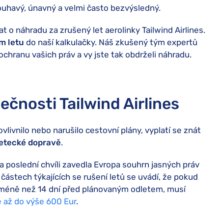
ouhavý, únavný a velmi často bezvýsledný.
t o náhradu za zrušený let aerolinky Tailwind Airlines.
m letu
do naší kalkulačky. Náš zkušený tým expertů
ochranu vašich práv a vy jste tak obdrželi náhradu.
ečnosti Tailwind Airlines
vlivnilo nebo narušilo cestovní plány, vyplatí se znát
letecké dopravě
.
a poslední chvíli zavedla Evropa souhrn jasných práv
částech týkajících se rušení letů se uvádí, že pokud
let méně než 14 dní před plánovaným odletem, musí
 až do výše 600 Eur
.