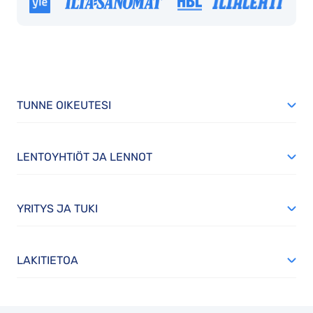
TUNNE OIKEUTESI
LENTOYHTIÖT JA LENNOT
YRITYS JA TUKI
LAKITIETOA