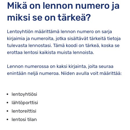
Mikä on lennon numero ja
miksi se on tärkeä?
Lentoyhtiön määrittämä lennon numero on sarja
kirjaimia ja numeroita, jotka sisältävät tärkeitä tietoja
tulevasta lennostasi. Tämä koodi on tärkeä, koska se
erottaa lentosi kaikista muista lennoista.
Lennon numerossa on kaksi kirjainta, joita seuraa
enintään neljä numeroa. Niiden avulla voit määrittää:
lentoyhtiösi
lähtöporttisi
lentoreittisi
lentosi tilan