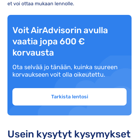
et voi ottaa mukaan lennolle.
Voit AirAdvisorin avulla
vaatia jopa 600 €
korvausta
Ota selvää jo tänään, kuinka suureen
korvaukseen voit olla oikeutettu.
Tarkista lentosi
Usein kysytyt kysymykset