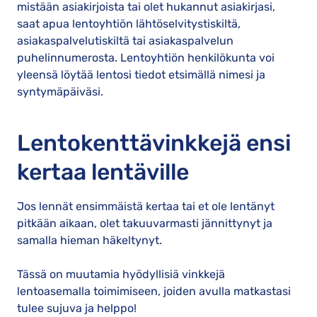
mistään asiakirjoista tai olet hukannut asiakirjasi,
saat apua lentoyhtiön lähtöselvitystiskiltä,
asiakaspalvelutiskiltä tai asiakaspalvelun
puhelinnumerosta. Lentoyhtiön henkilökunta voi
yleensä löytää lentosi tiedot etsimällä nimesi ja
syntymäpäiväsi.
Lentokenttävinkkejä ensi
kertaa lentäville
Jos lennät ensimmäistä kertaa tai et ole lentänyt
pitkään aikaan, olet takuuvarmasti jännittynyt ja
samalla hieman häkeltynyt.
Tässä on muutamia hyödyllisiä vinkkejä
lentoasemalla toimimiseen, joiden avulla matkastasi
tulee sujuva ja helppo!