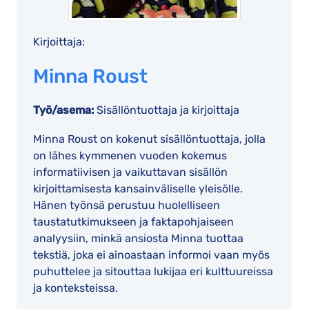
Kirjoittaja:
Minna Roust
Työ/asema:
Sisällöntuottaja ja kirjoittaja
Minna Roust on kokenut sisällöntuottaja, jolla
on lähes kymmenen vuoden kokemus
informatiivisen ja vaikuttavan sisällön
kirjoittamisesta kansainväliselle yleisölle.
Hänen työnsä perustuu huolelliseen
taustatutkimukseen ja faktapohjaiseen
analyysiin, minkä ansiosta Minna tuottaa
tekstiä, joka ei ainoastaan informoi vaan myös
puhuttelee ja sitouttaa lukijaa eri kulttuureissa
ja konteksteissa.