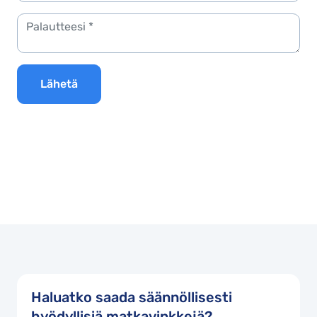
Lähetä
Haluatko saada säännöllisesti
hyödyllisiä matkavinkkejä?