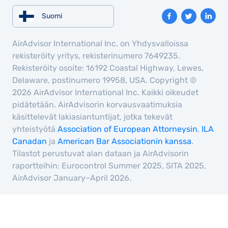
Suomi
AirAdvisor International Inc. on Yhdysvalloissa
rekisteröity yritys, rekisterinumero 7649235.
Rekisteröity osoite: 16192 Coastal Highway, Lewes,
Delaware, postinumero 19958, USA. Copyright ©
2026 AirAdvisor International Inc. Kaikki oikeudet
pidätetään. AirAdvisorin korvausvaatimuksia
käsittelevät lakiasiantuntijat, jotka tekevät
yhteistyötä
Association of European Attorneysin
,
ILA
Canadan
ja
American Bar Associationin kanssa
.
Tilastot perustuvat alan dataan ja AirAdvisorin
raportteihin: Eurocontrol Summer 2025, SITA 2025,
AirAdvisor January–April 2026.