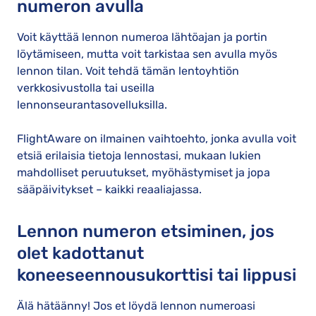
numeron avulla
Voit käyttää lennon numeroa lähtöajan ja portin
löytämiseen, mutta voit tarkistaa sen avulla myös
lennon tilan. Voit tehdä tämän lentoyhtiön
verkkosivustolla tai useilla
lennonseurantasovelluksilla.
FlightAware on ilmainen vaihtoehto, jonka avulla voit
etsiä erilaisia tietoja lennostasi, mukaan lukien
mahdolliset peruutukset, myöhästymiset ja jopa
sääpäivitykset – kaikki reaaliajassa.
Lennon numeron etsiminen, jos
olet kadottanut
koneeseennousukorttisi tai lippusi
Älä hätäänny! Jos et löydä lennon numeroasi