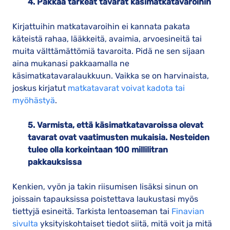
4. Pakkaa tärkeät tavarat käsimatkatavaroihin
Kirjattuihin matkatavaroihin ei kannata pakata
käteistä rahaa, lääkkeitä, avaimia, arvoesineitä tai
muita välttämättömiä tavaroita. Pidä ne sen sijaan
aina mukanasi pakkaamalla ne
käsimatkatavaralaukkuun. Vaikka se on harvinaista,
joskus kirjatut
matkatavarat voivat kadota tai
myöhästyä
.
5. Varmista, että käsimatkatavaroissa olevat
tavarat ovat vaatimusten mukaisia. Nesteiden
tulee olla korkeintaan 100 millilitran
pakkauksissa
Kenkien, vyön ja takin riisumisen lisäksi sinun on
joissain tapauksissa poistettava laukustasi myös
tiettyjä esineitä. Tarkista lentoaseman tai
Finavian
sivulta
yksityiskohtaiset tiedot siitä, mitä voit ja mitä