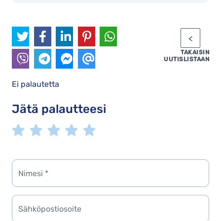
TAKAISIN
UUTISLISTAAN
Ei palautetta
Jätä palautteesi