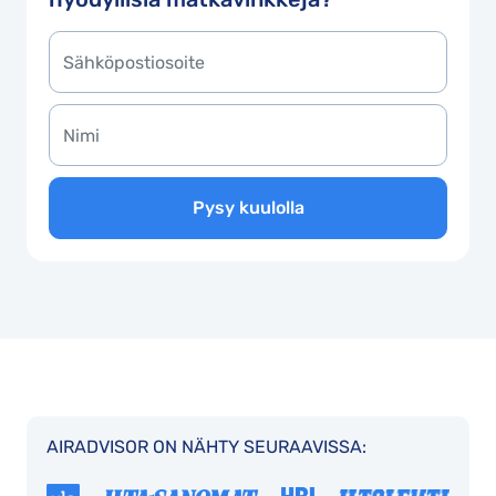
Pysy kuulolla
AIRADVISOR ON NÄHTY SEURAAVISSA: