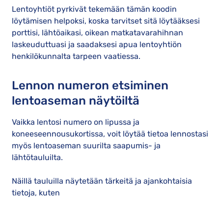
Lentoyhtiöt pyrkivät tekemään tämän koodin
löytämisen helpoksi, koska tarvitset sitä löytääksesi
porttisi, lähtöaikasi, oikean matkatavarahihnan
laskeuduttuasi ja saadaksesi apua lentoyhtiön
henkilökunnalta tarpeen vaatiessa.
Lennon numeron etsiminen
lentoaseman näytöiltä
Vaikka lentosi numero on lipussa ja
koneeseennousukortissa, voit löytää tietoa lennostasi
myös lentoaseman suurilta saapumis- ja
lähtötauluilta.
Näillä tauluilla näytetään tärkeitä ja ajankohtaisia
tietoja, kuten