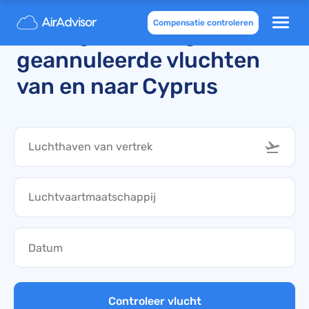
Compensatie controleren
Onlangs vertraagde en
geannuleerde vluchten
van en naar Cyprus
Controleer vlucht