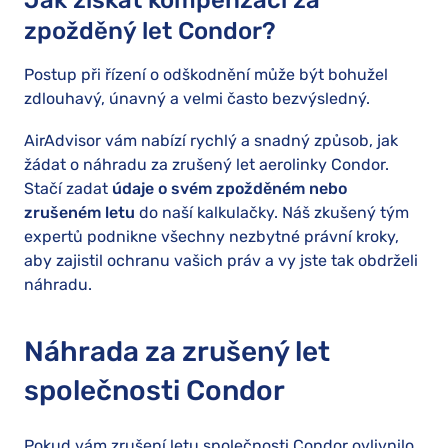
Jak získat kompenzaci za
zpožděný let Condor?
Postup při řízení o odškodnění může být bohužel
zdlouhavý, únavný a velmi často bezvýsledný.
AirAdvisor vám nabízí rychlý a snadný způsob, jak
žádat o náhradu za zrušený let aerolinky Condor.
Stačí zadat
údaje o svém zpožděném nebo
zrušeném letu
do naší kalkulačky. Náš zkušený tým
expertů podnikne všechny nezbytné právní kroky,
aby zajistil ochranu vašich práv a vy jste tak obdrželi
náhradu.
Náhrada za zrušený let
společnosti Condor
Pokud vám zrušení letu společnosti Condor ovlivnilo