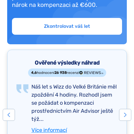
nárok na kompenzaci až €600.
Zkontrolovat váš let
Ověřené výsledky náhrad
4,6
hodnocení
26 938
recenzí
Náš let s Wizz do Velké Británie měl
zpoždění 4 hodiny. Rozhodl jsem
se požádat o kompenzaci
prostřednictvím Air Advisor ještě
týž...
Více informací