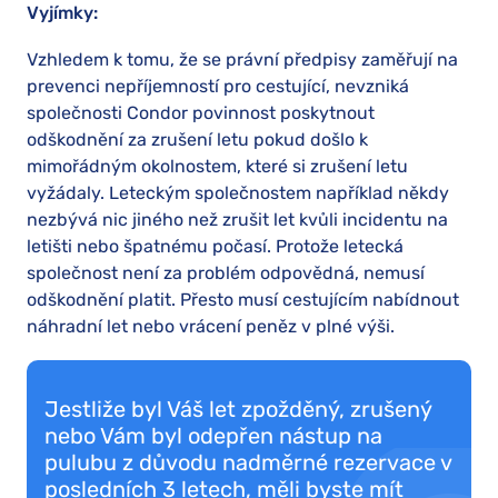
Vyjímky:
Vzhledem k tomu, že se právní předpisy zaměřují na
prevenci nepříjemností pro cestující, nevzniká
společnosti Condor povinnost poskytnout
odškodnění za zrušení letu pokud došlo k
mimořádným okolnostem, které si zrušení letu
vyžádaly. Leteckým společnostem například někdy
nezbývá nic jiného než zrušit let kvůli incidentu na
letišti nebo špatnému počasí. Protože letecká
společnost není za problém odpovědná, nemusí
odškodnění platit. Přesto musí cestujícím nabídnout
náhradní let nebo vrácení peněz v plné výši.
Jestliže byl Váš let zpožděný, zrušený
nebo Vám byl odepřen nástup na
pulubu z důvodu nadměrné rezervace v
posledních 3 letech, měli byste mít