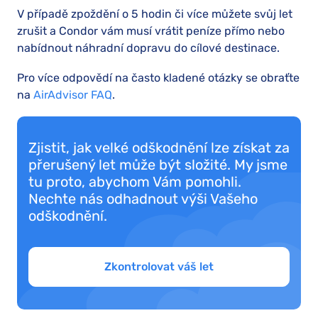
V případě zpoždění o 5 hodin či více můžete svůj let
zrušit a Condor vám musí vrátit peníze přímo nebo
nabídnout náhradní dopravu do cílové destinace.
Pro více odpovědí na často kladené otázky se obraťte
na
AirAdvisor FAQ
.
Zjistit, jak velké odškodnění lze získat za
přerušený let může být složité. My jsme
tu proto, abychom Vám pomohli.
Nechte nás odhadnout výši Vašeho
odškodnění.
Zkontrolovat váš let