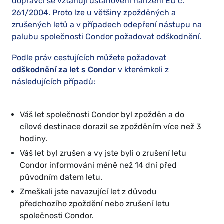
dopravci se vztahují ustanovení nařízení EU č.
261/2004. Proto lze u většiny zpožděných a
zrušených letů a v případech odepření nástupu na
palubu společnosti Condor požadovat odškodnění.
Podle práv cestujících můžete požadovat
odškodnění za let s Condor
v kterémkoli z
následujících případů:
Váš let společnosti Condor byl zpožděn a do
cílové destinace dorazil se zpožděním více než 3
hodiny.
Váš let byl zrušen a vy jste byli o zrušení letu
Condor informováni méně než 14 dní před
původním datem letu.
Zmeškali jste navazující let z důvodu
předchozího zpoždění nebo zrušení letu
společnosti Condor.