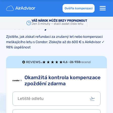
Kompenzace a refundace za
Ověřte kompenzaci
Condor zmeškané nebo
VÁŠ NÁROK MŮŽE BRZY PROPADNOUT
Jen 3 minuty – stačí zadat číslo letu
zrušené lety
Zjistěte, jak získat refundaci za zrušený let nebo kompenzaci
meškajícího letu s Condor: Získejte až do 600 € s AirAdvisor ✓
98% úspěšnost
4,6 -
26 938
recenzí
Okamžitá kontrola kompenzace
zpoždění zdarma