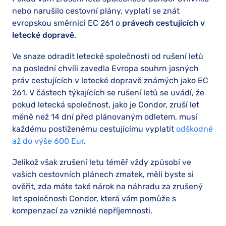
nebo narušilo cestovní plány, vyplatí se znát
evropskou směrnici EC 261 o
právech cestujících v
letecké dopravě
.
Ve snaze odradit letecké společnosti od rušení letů
na poslední chvíli zavedla Evropa souhrn jasných
práv cestujících v letecké dopravě známých jako EC
261. V částech týkajících se rušení letů se uvádí, že
pokud letecká společnost, jako je Condor, zruší let
méně než 14 dní před plánovaným odletem, musí
každému postiženému cestujícímu vyplatit
odškodné
až do výše 600 Eur
.
Jelikož však zrušení letu téměř vždy způsobí ve
vašich cestovních plánech zmatek, měli byste si
ověřit, zda máte také nárok na náhradu za zrušený
let společnosti Condor, která vám pomůže s
kompenzací za vzniklé nepříjemnosti.