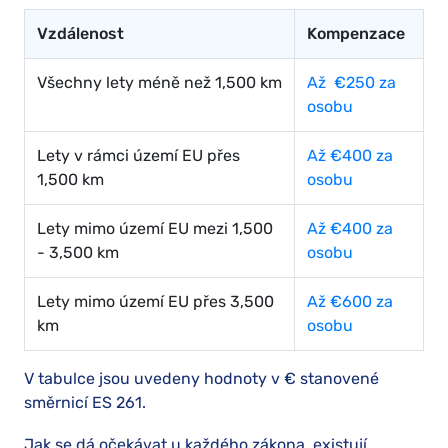
Vzdálenost
Kompenzace
Všechny lety méně než 1,500 km
Až €250 za
osobu
Lety v rámci území EU přes
Až €400 za
1,500 km
osobu
Lety mimo území EU mezi 1,500
Až €400 za
- 3,500 km
osobu
Lety mimo území EU přes 3,500
Až €600 za
km
osobu
V tabulce jsou uvedeny hodnoty v € stanovené
směrnicí ES 261.
Jak se dá očekávat u každého zákona, existují