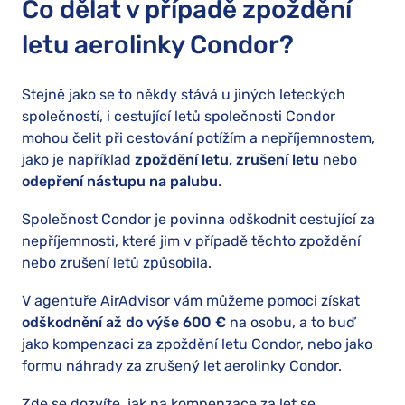
Co dělat v případě zpoždění
letu aerolinky Condor?
Stejně jako se to někdy stává u jiných leteckých
společností, i cestující letů společnosti Condor
mohou čelit při cestování potížím a nepříjemnostem,
jako je například
zpoždění letu, zrušení letu
nebo
odepření nástupu na palubu
.
Společnost Condor je povinna odškodnit cestující za
nepříjemnosti, které jim v případě těchto zpoždění
nebo zrušení letů způsobila.
V agentuře AirAdvisor vám můžeme pomoci získat
odškodnění až do výše 600
€
na osobu, a to buď
jako kompenzaci za zpoždění letu Condor, nebo jako
formu náhrady za zrušený let aerolinky Condor.
Zde se dozvíte, jak na kompenzace za let se