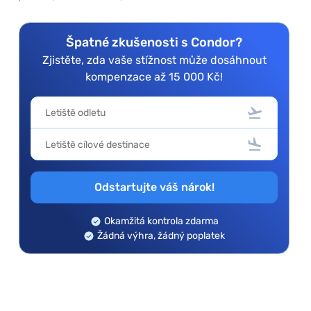
Špatné zkušenosti s Condor?
Zjistěte, zda vaše stížnost může dosáhnout
kompenzace až 15 000 Kč!
Odstartujte váš nárok!
Okamžitá kontrola zdarma
Žádná výhra, žádný poplatek