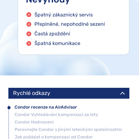
Špatný zákaznický servis
Přeplněné, nepohodlné sezení
Častá zpoždění
Špatná komunikace
Rychlé odkazy
Condor recenze na AirAdvisor
Condor Vyhledávání kompenzací za lety
Condor Hodnocení
Porovnejte Condor s jinými leteckými společnostmi
Jak požádat o kompenzaci od Condor