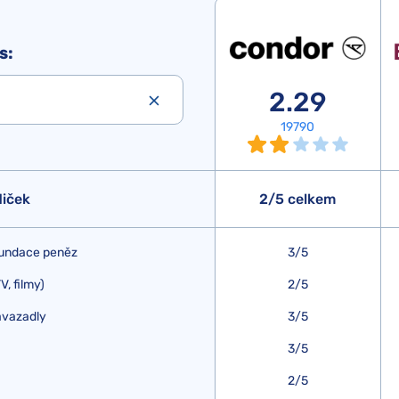
s:
2.29
19790
diček
2/5 celkem
undace peněz
3/5
, filmy)
2/5
avazadly
3/5
3/5
2/5