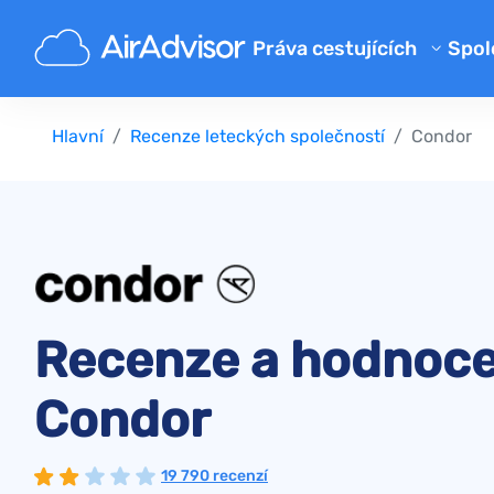
Práva cestujících
Spol
O 
Kalkulačka kompenzace zpožd
Hlavní
Recenze leteckých společností
Condor
Bl
Kompenzace zpožděného let
Kompenzace a refundace za z
FA
Náhrada za zpožděné nebo zt
Pa
Kompenzace za odepřený bo
Aerolinky
Recenze a hodnoce
Stížnosti na letecké společno
Štrajk leteckej spoločnosti
Condor
Předpisy
19 790 recenzí