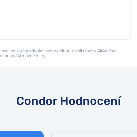
cenze jsou subjektivními názory členů, nikoli názory AirAdvisor
do nejvyšší možné míry).
Condor Hodnocení