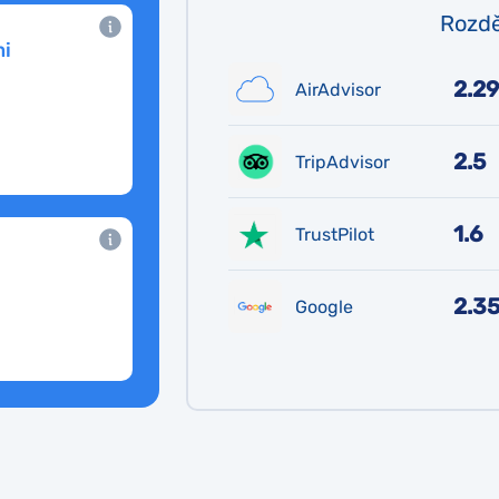
Rozdě
i
2.29
AirAdvisor
2.5
TripAdvisor
1.6
TrustPilot
2.3
Google