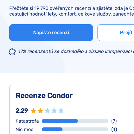
Přečtěte si 19 790 ověřených recenzí a zjistěte, zda je C
cestující hodnotí lety, komfort, celkové služby, zanechte
Napište recenzi
Přejít
17% recenzentů se dozvědělo a získalo kompenzaci d
Recenze Condor
2.29
Katastrofa
(7)
Nic moc
(4)