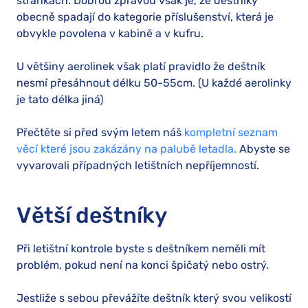
stránkách. Dobrou zprávou však je, že deštníky
obecně spadají do kategorie příslušenství, která je
obvykle povolena v kabině a v kufru.
U většiny aerolinek však platí pravidlo že deštník
nesmí přesáhnout délku 50-55cm. (U každé aerolinky
je tato délka jiná)
Přečtěte si před svým letem náš
kompletní seznam
věcí které jsou zakázány na palubě letadla.
Abyste se
vyvarovali případných letištních nepříjemností.
Větší deštníky
Při letištní kontrole byste s deštníkem neměli mít
problém, pokud není na konci špičatý nebo ostrý.
Jestliže s sebou převážíte deštník který svou velikostí