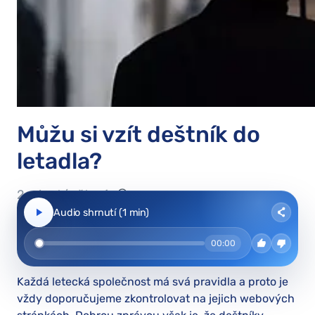
Můžu si vzít deštník do
letadla?
2 minut/y čtení
Audio shrnutí (1 min)
00:00
Každá letecká společnost má svá pravidla a proto je
vždy doporučujeme zkontrolovat na jejich webových