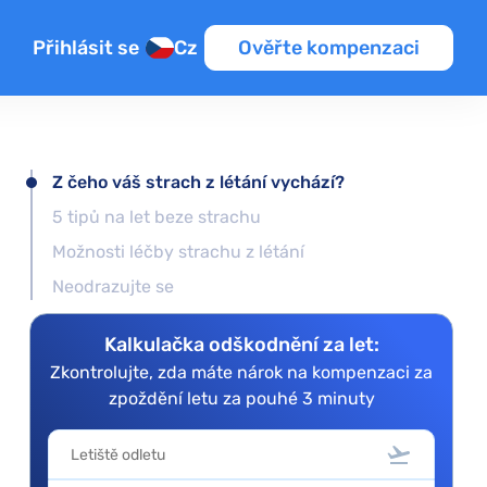
Přihlásit se
Cz
Ověřte kompenzaci
Z čeho váš strach z létání vychází?
5 tipů na let beze strachu
Možnosti léčby strachu z létání
Neodrazujte se
Kalkulačka odškodnění za let:
Zkontrolujte, zda máte nárok na kompenzaci za
zpoždění letu za pouhé 3 minuty