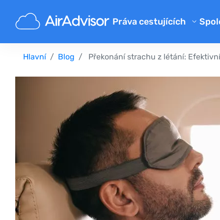
Práva cestujících
Spol
O 
Kalkulačka kompenzace zpožd
Hlavní
Blog
Překonání strachu z létání: Efektivní 
Bl
Kompenzace zpožděného let
Kompenzace a refundace za z
FA
Náhrada za zpožděné nebo zt
Pa
Kompenzace za odepřený bo
Aerolinky
Stížnosti na letecké společno
Štrajk leteckej spoločnosti
Předpisy