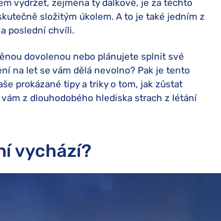
em vydržet, zejména ty dálkové, je za těchto
skutečně složitým úkolem. A to je také jedním z
a poslední chvíli.
něnou dovolenou nebo plánujete splnit své
ení na let se vám dělá nevolno? Pak je tento
e prokázané tipy a triky o tom, jak zůstat
 vám z dlouhodobého hlediska strach z létání
ní vychází?