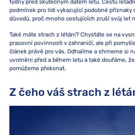
týdny před skutečným datem letu. Cestu letadl
podmínek pro lidi vykazující podobné příznaky 
důvodů, proč mnoho cestujících zruší svůj let n
Také máte strach z létání? Chystáte se na vys
pracovní povinnosti v zahraničí, ale při pomyšl
článek právě pro vás. Odhalíme a shrneme si naš
uvolněni před a během letu a také doufáme, že
pomůžeme překonat.
Z čeho váš strach z létá