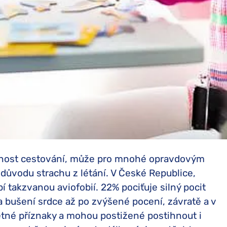
utnost cestování, může pro mnohé opravdovým
důvodu strachu z létání. V České Republice,
rpí takzvanou aviofobií. 22% pociťuje silný pocit
 a bušení srdce až po zvýšené pocení, závratě a v
etné příznaky a mohou postižené postihnout i