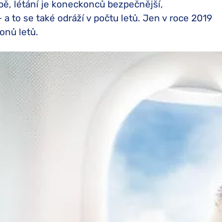
pě, létání je koneckonců bezpečnější,
 a to se také odráží v počtu letů. Jen v roce 2019
onů letů.