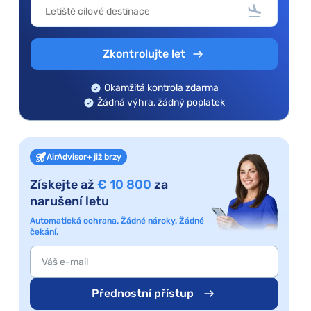
Zkontrolujte let
Okamžitá kontrola zdarma
Žádná výhra, žádný poplatek
AirAdvisor+ již brzy
Získejte až
€ 10 800
za
narušení letu
Automatická ochrana. Žádné nároky. Žádné
čekání.
Přednostní přístup