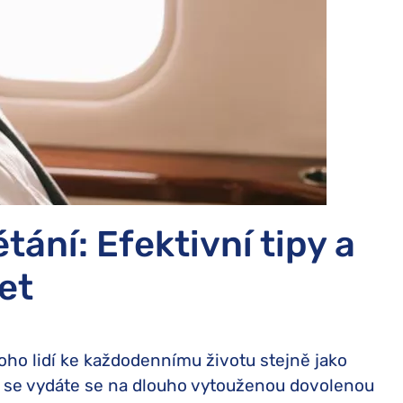
Turkish Airlines kompenzace
Varšavská úmluva
easyJet kompenzace
British Airways kompenzace
KLM kompenzace
Qatar Airways kompenzace
Austrian Airlines kompenzace
Smartwings kompenzace
tání: Efektivní tipy a
let
oho lidí ke každodennímu životu stejně jako
ž se vydáte se na dlouho vytouženou dovolenou